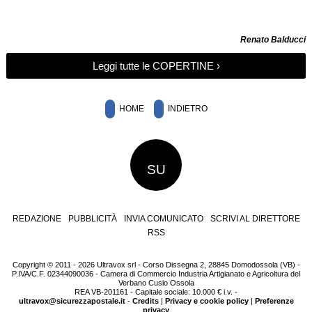
Renato Balducci
Leggi tutte le COPERTINE ›
HOME
INDIETRO
SU
REDAZIONE
PUBBLICITÀ
INVIA COMUNICATO
SCRIVI AL DIRETTORE
RSS
Copyright © 2011 - 2026 Ultravox srl - Corso Dissegna 2, 28845 Domodossola (VB) -
P.IVA/C.F. 02344090036 - Camera di Commercio Industria Artigianato e Agricoltura del
Verbano Cusio Ossola
REA VB-201161 - Capitale sociale: 10.000 € i.v. -
ultravox@sicurezzapostale.it
-
Credits
|
Privacy e cookie policy
|
Preferenze
privacy