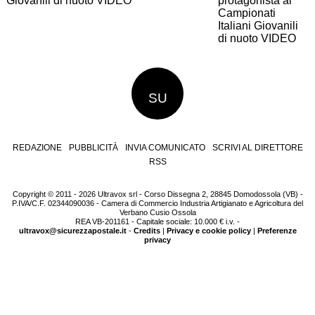
Giovanili di nuoto VIDEO
SU
REDAZIONE
PUBBLICITÀ
INVIA COMUNICATO
SCRIVI AL DIRETTORE
RSS
Copyright © 2011 - 2026 Ultravox srl - Corso Dissegna 2, 28845 Domodossola (VB) -
P.IVA/C.F. 02344090036 - Camera di Commercio Industria Artigianato e Agricoltura del
Verbano Cusio Ossola
REA VB-201161 - Capitale sociale: 10.000 € i.v. -
ultravox@sicurezzapostale.it
-
Credits
|
Privacy e cookie policy
|
Preferenze
privacy