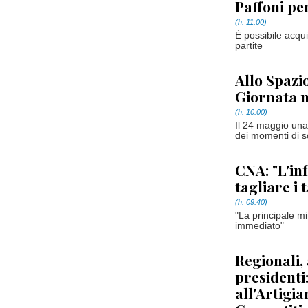
Paffoni pe
(h. 11:00)
È possibile acqui
partite
Allo Spazi
Giornata n
(h. 10:00)
Il 24 maggio una 
dei momenti di so
CNA: "L'inf
tagliare i t
(h. 09:40)
"La principale m
immediato"
Regionali, 
presidenti
all'Artigia