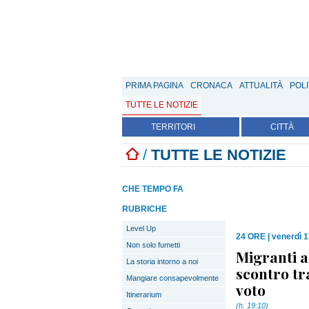
PRIMA PAGINA
CRONACA
ATTUALITÀ
POLI
TUTTE LE NOTIZIE
TERRITORI
CITTÀ
/
TUTTE LE NOTIZIE
CHE TEMPO FA
RUBRICHE
Level Up
24 ORE
|
venerdì 
Non solo fumetti
Migranti a
La storia intorno a noi
scontro tr
Mangiare consapevolmente
voto
Itinerarium
(h. 19:10)