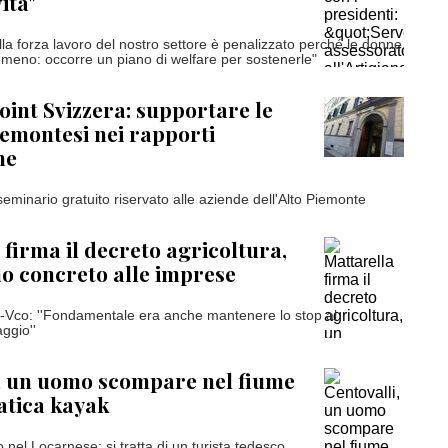
ità"
ella forza lavoro del nostro settore è penalizzato perché le donne
eno: occorre un piano di welfare per sostenerle"
oint Svizzera: supportare le
emontesi nei rapporti
ne
eminario gratuito riservato alle aziende dell'Alto Piemonte
 firma il decreto agricoltura,
o concreto alle imprese
a-Vco: ''Fondamentale era anche mantenere lo stop al
aggio''
, un uomo scompare nel fiume
atica kayak
 nel Locarnese: si tratta di un turista tedesco