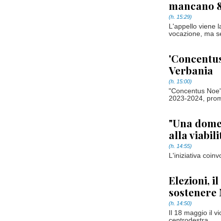
mancano 8
(h. 15:29)
L'appello viene l
vocazione, ma ser
'Concentus
Verbania
(h. 15:00)
"Concentus Noe" s
2023-2024, prom
"Una domen
alla viabili
(h. 14:55)
L'iniziativa coin
Elezioni, i
sostenere 
(h. 14:50)
Il 18 maggio il 
centrodestra