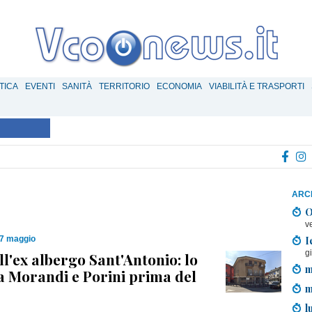
TICA
EVENTI
SANITÀ
TERRITORIO
ECONOMIA
VIABILITÀ E TRASPORTI
ARCH
O
v
I
17 maggio
g
ll'ex albergo Sant'Antonio: lo
m
a Morandi e Porini prima del
m
l