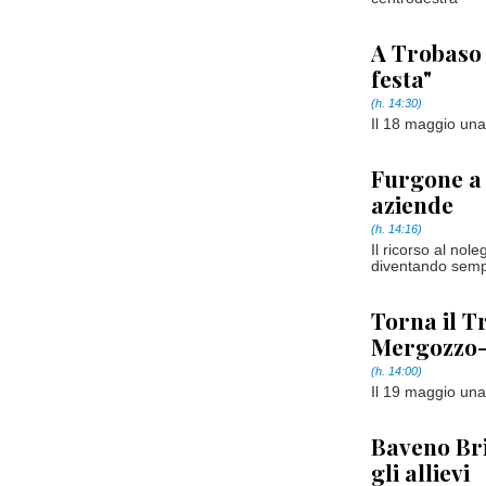
A Trobaso 
festa"
(h. 14:30)
Il 18 maggio una
Furgone a 
aziende
(h. 14:16)
Il ricorso al nol
diventando sempre
Torna il T
Mergozzo
(h. 14:00)
Il 19 maggio una
Baveno Bri
gli allievi