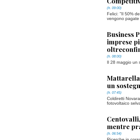
Competitiv
(h. 09:00)
Felici: "Il 50% d
vengono pagate m
Business P
imprese pi
oltreconfi
(h. 08:00)
Il 28 maggio un s
Mattarella
un sostegn
(h. 07:45)
Coldiretti Novar
fotovoltaico selv
Centovalli
mentre pr
(h. 06:54)
Ricerche in corso