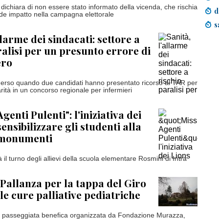
o dichiara di non essere stato informato della vicenda, che rischia
d
de impatto nella campagna elettorale
s
llarme dei sindacati: settore a
ralisi per un presunto errore di
ero
erso quando due candidati hanno presentato ricorso al TAR per
rità in un concorso regionale per infermieri
genti Pulenti": l'iniziativa dei
ensibilizzare gli studenti alla
i monumenti
 il turno degli allievi della scuola elementare Rosmini di Intra
 Pallanza per la tappa del Giro
lle cure palliative pediatriche
a passeggiata benefica organizzata da Fondazione Murazza,