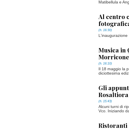
Matibellula e Ang
Al centro 
fotografic
(h. 16:30)
L'inaugurazione 
Musica in 
Morricone 
(h. 16:10)
Il 18 maggio la 
diciottesima edi
Gli appunt
Rosaltiora
(h. 15:43)
Alcuni turni di r
Vco. Iniziando da
Ristoranti