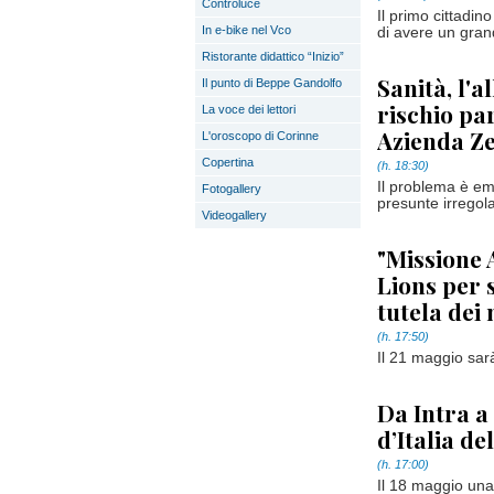
Controluce
Il primo cittadin
In e-bike nel Vco
di avere un gran
Ristorante didattico “Inizio”
Sanità, l'a
Il punto di Beppe Gandolfo
rischio pa
La voce dei lettori
Azienda Z
L'oroscopo di Corinne
Copertina
(h. 18:30)
Il problema è em
Fotogallery
presunte irregola
Videogallery
"Missione A
Lions per s
tutela de
(h. 17:50)
Il 21 maggio sarà
Da Intra a
d’Italia de
(h. 17:00)
Il 18 maggio un