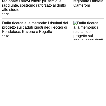
regionale i nuovi criteri: più famiglie
raggiunte, sostegno rafforzato al diritto
allo studio
15:30
Dalla ricerca alla memoria: i risultati del
progetto sui caduti ignoti degli eccidi di
Fondotoce, Baveno e Pogallo
15:05
Albano Matli di anni 89
14:59
“Perché non vietare i parcheggi lungo la
statale del lago?”