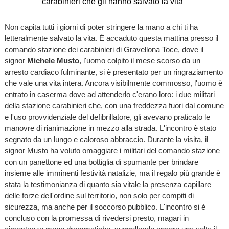
Non capita tutti i giorni di poter stringere la mano a chi ti ha
letteralmente salvato la vita. È accaduto questa mattina presso il
comando stazione dei carabinieri di Gravellona Toce, dove il
signor
Michele Musto
, l'uomo colpito il mese scorso da un
arresto cardiaco fulminante, si è presentato per un ringraziamento
che vale una vita intera. Ancora visibilmente commosso, l'uomo è
entrato in caserma dove ad attenderlo c'erano loro: i due militari
della stazione carabinieri che, con una freddezza fuori dal comune
e l'uso provvidenziale del defibrillatore, gli avevano praticato le
manovre di rianimazione in mezzo alla strada. L'incontro è stato
segnato da un lungo e caloroso abbraccio. Durante la visita, il
signor Musto ha voluto omaggiare i militari del comando stazione
con un panettone ed una bottiglia di spumante per brindare
insieme alle imminenti festività natalizie, ma il regalo più grande è
stata la testimonianza di quanto sia vitale la presenza capillare
delle forze dell'ordine sul territorio, non solo per compiti di
sicurezza, ma anche per il soccorso pubblico. L'incontro si è
concluso con la promessa di rivedersi presto, magari in