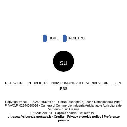
HOME
INDIETRO
SU
REDAZIONE
PUBBLICITÀ
INVIA COMUNICATO
SCRIVI AL DIRETTORE
RSS
Copyright © 2011 - 2026 Ultravox srl - Corso Dissegna 2, 28845 Domodossola (VB) -
P.IVA/C.F. 02344090036 - Camera di Commercio Industria Artigianato e Agricoltura del
Verbano Cusio Ossola
REA VB-201161 - Capitale sociale: 10.000 € i.v. -
ultravox@sicurezzapostale.it
-
Credits
|
Privacy e cookie policy
|
Preferenze
privacy