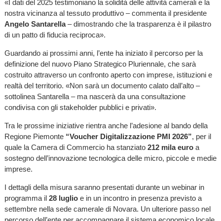
«I dati del 2025 testimoniano la solidità delle attività camerali e la
nostra vicinanza al tessuto produttivo – commenta il presidente
Angelo Santarella
– dimostrando che la trasparenza è il pilastro
di un patto di fiducia reciproca».
Guardando ai prossimi anni, l’ente ha iniziato il percorso per la
definizione del nuovo Piano Strategico Pluriennale, che sarà
costruito attraverso un confronto aperto con imprese, istituzioni e
realtà del territorio. «Non sarà un documento calato dall’alto –
sottolinea Santarella – ma nascerà da una consultazione
condivisa con gli stakeholder pubblici e privati».
Tra le prossime iniziative rientra anche l’adesione al bando della
Regione Piemonte
“Voucher Digitalizzazione PMI 2026”
, per il
quale la Camera di Commercio ha stanziato
212 mila euro
a
sostegno dell’innovazione tecnologica delle micro, piccole e medie
imprese.
I dettagli della misura saranno presentati durante un webinar in
programma il
28 luglio
e in un incontro in presenza previsto a
settembre nella sede camerale di Novara. Un ulteriore passo nel
percorso dell’ente per accompagnare il sistema economico locale