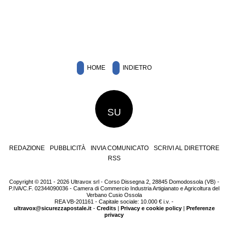
HOME
INDIETRO
SU
REDAZIONE
PUBBLICITÀ
INVIA COMUNICATO
SCRIVI AL DIRETTORE
RSS
Copyright © 2011 - 2026 Ultravox srl - Corso Dissegna 2, 28845 Domodossola (VB) -
P.IVA/C.F. 02344090036 - Camera di Commercio Industria Artigianato e Agricoltura del
Verbano Cusio Ossola
REA VB-201161 - Capitale sociale: 10.000 € i.v. -
ultravox@sicurezzapostale.it
-
Credits
|
Privacy e cookie policy
|
Preferenze
privacy