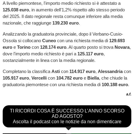
A livello piemontese, l'importo medio richiesto si è attestato a
125.038 euro
, in aumento dell'1,2% rispetto allo stesso periodo
del 2025. Il dato regionale resta comunque inferiore alla media
nazionale, che raggiunge
139.230 euro
.
Analizzando la graduatoria provinciale, dopo il Verbano-Cusio-
Ossola si collocano
Cuneo
con una richiesta media di
129.693
euro
e
Torino
con
128.174 euro
. Al quarto posto si trova
Novara
,
dove l'importo medio richiesto è pari a
125.117 euro
,
sostanzialmente in linea con la media regionale.
Completano la classifica
Asti
con
114.917 euro
,
Alessandria
con
105.917 euro
,
Vercelli
con
104.782 euro
e
Biella
, che chiude la
graduatoria piemontese con una richiesta media di
100.188 euro
.
a.f.
TI RICORDI COSA È SUCCESSO L’ANNO SCORSO
AD AGOSTO?
Ascolta il podcast con le notizie da non dimenticare