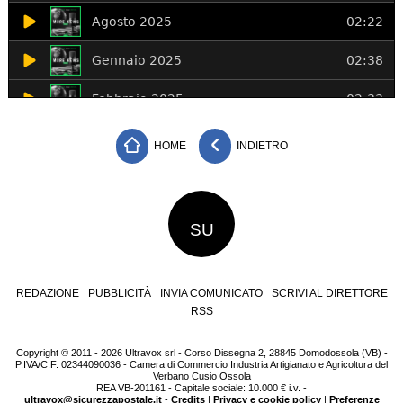
HOME
INDIETRO
SU
REDAZIONE
PUBBLICITÀ
INVIA COMUNICATO
SCRIVI AL DIRETTORE
RSS
Copyright © 2011 - 2026 Ultravox srl - Corso Dissegna 2, 28845 Domodossola (VB) -
P.IVA/C.F. 02344090036 - Camera di Commercio Industria Artigianato e Agricoltura del
Verbano Cusio Ossola
REA VB-201161 - Capitale sociale: 10.000 € i.v. -
ultravox@sicurezzapostale.it
-
Credits
|
Privacy e cookie policy
|
Preferenze