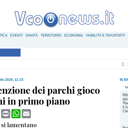
TICA
EVENTI
SANITÀ
TERRITORIO
ECONOMIA
VIABILITÀ E TRASPORTI
lio 2026, 11:15
IN B
nzione dei parchi gioco
v
Ri
ni in primo piano
att
'Ra
il 
book
X
Print
WhatsApp
Email
Cle
i si lamentano
Ram