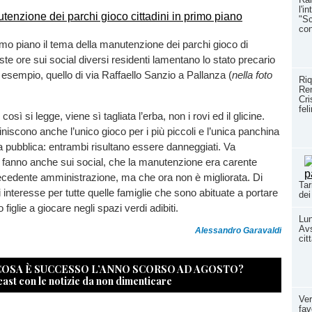
l'i
"Sc
con
imo piano il tema della manutenzione dei parchi gioco di
ste ore sui social diversi residenti lamentano lo stato precario
r esempio, quello di via Raffaello Sanzio a Pallanza (
nella foto
Riq
Rem
Cri
fel
osì si legge, viene sì tagliata l’erba, non i rovi ed il glicine.
finiscono anche l’unico gioco per i più piccoli e l’unica panchina
ea pubblica: entrambi risultano essere danneggiati. Va
lo fanno anche sui social, che la manutenzione era carente
ecedente amministrazione, ma che ora non è migliorata. Di
Tar
i interesse per tutte quelle famiglie che sono abituate a portare
dei
oro figlie a giocare negli spazi verdi adibiti.
Lun
Avs
Alessandro Garavaldi
cit
 COSA È SUCCESSO L’ANNO SCORSO AD AGOSTO?
cast con le notizie da non dimenticare
Ver
fav