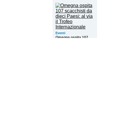
Eventi
Omegna ospita 107
scacchisti da dieci
Paesi: al via il Trofeo
Internazionale
Attualità
Morti sul lavoro, dati
allarmanti: il Vco è la
provincia piemontese
più a rischio
Leggi tutte le notizie