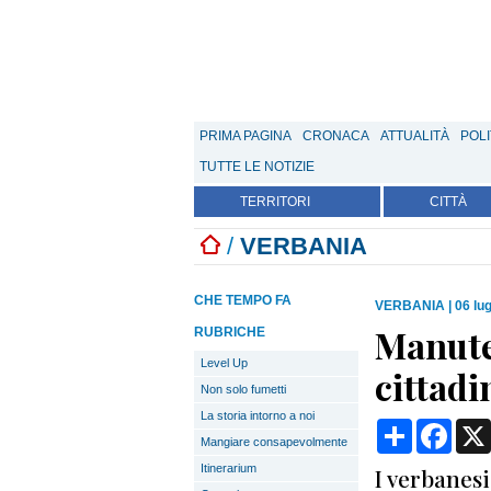
PRIMA PAGINA
CRONACA
ATTUALITÀ
POLI
TUTTE LE NOTIZIE
TERRITORI
CITTÀ
/
VERBANIA
CHE TEMPO FA
VERBANIA
|
06 lug
Manute
RUBRICHE
Level Up
cittadi
Non solo fumetti
La storia intorno a noi
Condividi
Face
Mangiare consapevolmente
Itinerarium
I verbanes