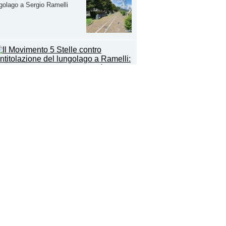
golago a Sergio Ramelli
Movimento 5 Stelle contro l'intitolazione del
golago a Ramelli: "I luoghi della nostra città
o pagine della nostra storia"
golago, il sì della Lega
'intitolazione a Ramelli: "I
ti sono tutti uguali"
stemma del Verbania vola in finale: oggi la
da con il Santhià