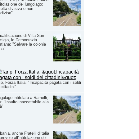
ntitolazione del lungolago:
elta divisiva e non
divisa"
ualificazione di Villa San
igio, la Democrazia
stiana: "Salvare la colonia
ina"
ip, Forza Italia: "Incapacità pagata con i soldi
 cittadini"
golago intitolato a Ramelli,
: "Insulto inaccettabile alla
tà"
bania, anche Fratelli d'Italia
orevole all'intitolazione del