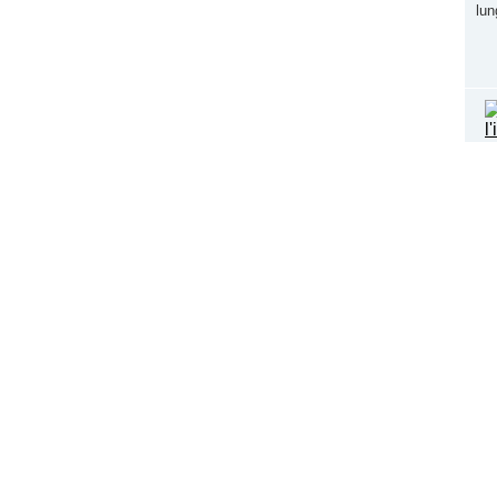
lun
Il 
lun
son
Lun
all
mor
Lo 
sfi