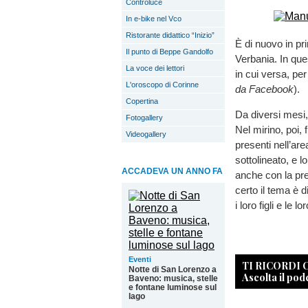
Controluce
In e-bike nel Vco
Ristorante didattico “Inizio”
È di nuovo in pr
Il punto di Beppe Gandolfo
Verbania. In que
La voce dei lettori
in cui versa, pe
L'oroscopo di Corinne
da Facebook
).
Copertina
Da diversi mesi, c
Fotogallery
Nel mirino, poi, 
Videogallery
presenti nell’ar
sottolineato, e 
ACCADEVA UN ANNO FA
anche con la pr
certo il tema è d
i loro figli e le l
Eventi
TI RICORDI
Notte di San Lorenzo a
Ascolta il pod
Baveno: musica, stelle
e fontane luminose sul
lago