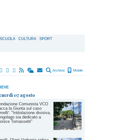
SCUOLA
CULTURA
SPORT
Archivio
Mobile
REVE
enerdì 07 agosto
fondazione Comunista VCO
acca la Giunta sul caso
melli': "Intitolazione divisiva,
lungolago sia dedicato a
onice Tomassetti"
elli, l'Anpi Verbania critica