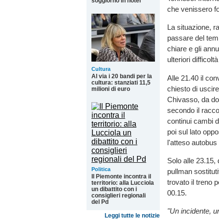
soggiorno in hotel
che venissero fo
La situazione, ra
passare del tem
chiare e gli ann
ulteriori difficol
Cultura
Al via i 20 bandi per la
Alle 21.40 il co
cultura: stanziati 11,5
chiesto di uscire
milioni di euro
Chivasso, da dov
secondo il racco
continui cambi di
poi sul lato opp
l'atteso autobus
Solo alle 23.15, d
Politica
pullman sostitu
Il Piemonte incontra il
trovato il treno 
territorio: alla Lucciola
un dibattito con i
00.15.
consiglieri regionali
del Pd
"Un incidente, 
Leggi tutte le notizie