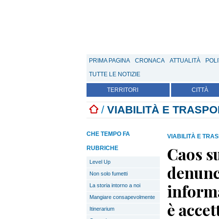
PRIMA PAGINA
CRONACA
ATTUALITÀ
POLI
TUTTE LE NOTIZIE
TERRITORI
CITTÀ
/
VIABILITÀ E TRASPO
CHE TEMPO FA
VIABILITÀ E TRA
Caos s
RUBRICHE
Level Up
denunci
Non solo fumetti
informa
La storia intorno a noi
Mangiare consapevolmente
è accet
Itinerarium