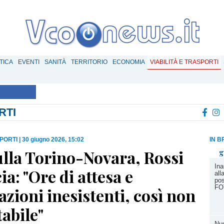
TICA
EVENTI
SANITÀ
TERRITORIO
ECONOMIA
VIABILITÀ E TRASPORTI
RTI
SPORTI
|
30 giugno 2026, 15:02
IN B
ulla Torino-Novara, Rossi
g
Ina
a: "Ore di attesa e
all
pos
FO
zioni inesistenti, così non
tabile"
Nuo