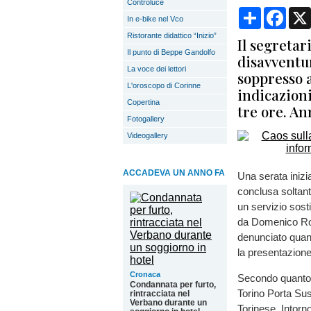
Controluce
Condividi
Face
In e-bike nel Vco
Ristorante didattico “Inizio”
Il segretar
Il punto di Beppe Gandolfo
disavventur
La voce dei lettori
soppresso 
L'oroscopo di Corinne
indicazioni
Copertina
tre ore. A
Fotogallery
Videogallery
ACCADEVA UN ANNO FA
Una serata inizi
conclusa soltant
un servizio sosti
da Domenico Ros
denunciato quant
la presentazione
Cronaca
Secondo quanto r
Condannata per furto,
Torino Porta Sus
rintracciata nel
Verbano durante un
Torinese. Intorn