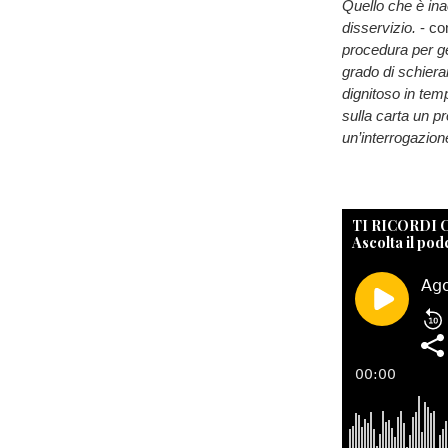
Quello che è ina
disservizio.
- co
procedura per ge
grado di schiera
dignitoso in tem
sulla carta un p
un’interrogazion
TI RICORDI
Ascolta il pod