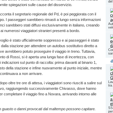
del
rnite spiegazioni sulle cause del disservizio.
cconta il segretario regionale del Pd, è poi peggiorata con il
po. I passeggeri sarebbero rimasti a lungo senza informazioni
Aut
unci sarebbero stati diffusi esclusivamente in italiano, creando
vel
tà ai numerosi viaggiatori stranieri presenti a bordo.
nvoglio è stato ufficialmente soppresso e ai passeggeri è stato
 dalla stazione per attendere un autobus sostitutivo diretto a
Con
e avrebbero potuto proseguire il viaggio in treno. Tuttavia,
sar
nto di Rossi, si è aperta una lunga fase di incertezza, con
d
 indicazioni sul punto di raccolta: prima davanti al binario 1,
osto della stazione e infine nuovamente al punto iniziale, mentre
 continuava a non arrivare.
Lav
opo oltre tre ore di attesa, i viaggiatori sono riusciti a salire sul
tra
tivo, raggiungendo successivamente Chivasso, dove hanno
per completare il viaggio fino a Novara, arrivando intorno alle
SS3
un guasto o danni provocati dal maltempo possono capitare.
per