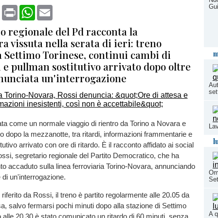
Gui
book
X
Print
WhatsApp
Email
io regionale del Pd racconta la
a vissuta nella serata di ieri: treno
a Settimo Torinese, continui cambi di
m
 e pullman sostitutivo arrivato dopo oltre
nnunciata un'interrogazione
Aut
set
ata come un normale viaggio di rientro da Torino a Novara e
Lav
o dopo la mezzanotte, tra ritardi, informazioni frammentarie e
l
tutivo arrivato con ore di ritardo. È il racconto affidato ai social
si, segretario regionale del Partito Democratico, che ha
o accaduto sulla linea ferroviaria Torino-Novara, annunciando
Ome
 di un'interrogazione.
Se
iferito da Rossi, il treno è partito regolarmente alle 20.05 da
a, salvo fermarsi pochi minuti dopo alla stazione di Settimo
A q
o alle 20.30 è stato comunicato un ritardo di 60 minuti, senza