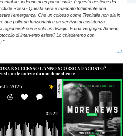
ccettabile, indegno di un paese civile, è questa gestione del
nclude Rossi -
Questa sera è mancato totalmente una
stire l’emergenza. Che un colosso come Trenitalia non sia in
re due pullman funzionanti e un servizio di assistenza
pi ragionevoli non è solo un disagio. È una vergogna. Almeno
rotocollo di intervento esiste? Lo chiederemo con
e."
a.f.
 COSA È SUCCESSO L’ANNO SCORSO AD AGOSTO?
cast con le notizie da non dimenticare