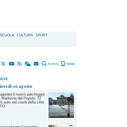
SCUOLA
CULTURA
SPORT
Archivio
Mobile
REVE
iovedì 06 agosto
ugurato il nuovo parcheggio
a Madonna del Popolo: 72
ti auto nel cuore della città
TO
va sede per il progetto