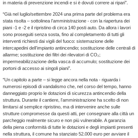
in materia di prevenzione incendi e si è dovuti correre ai ripari”.
“Già nel luglio/settembre 2024 una prima parte del problema era
stata risolta – sottolinea l’amministrazione - con la riapertura dei
piani -1 e -2 e il ripristino di circa 140 posti auto. Da allora i lavori
sono proseguiti senza sosta, fino al completamento di tutti gli
interventi richiesti dai vigili del fuoco: sistemazione delle
intercapedini dell'impianto antincendio; sostituzione delle centrali di
allarme; sostituzione dei filtri dei rilevatori di CO₂;
impermeabilizzazione della vasca di accumulo; sostituzione dei
portoni di accesso ai singoli piani”.
“Un capitolo a parte – si legge ancora nella nota - riguarda i
numerosi episodi di vandalismo che, nel corso del tempo, hanno
danneggiato proprio le dotazioni di sicurezza antincendio della
struttura. Durante il cantiere, l'amministrazione ha scelto di non
limitarsi al semplice ripristino, ma di intervenire anche sulle
strutture compromesse da questi atti, per consegnare alla città un
parcheggio realmente sicuro e non più vulnerabile. A garanzia
della piena conformità di tutte le dotazioni e degli impianti presenti
nella struttura, il comune ha stanziato 52.000 euro per avviare il