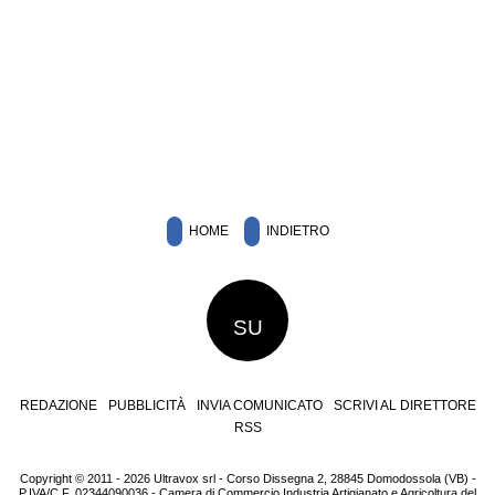
HOME
INDIETRO
SU
REDAZIONE
PUBBLICITÀ
INVIA COMUNICATO
SCRIVI AL DIRETTORE
RSS
Copyright © 2011 - 2026 Ultravox srl - Corso Dissegna 2, 28845 Domodossola (VB) -
P.IVA/C.F. 02344090036 - Camera di Commercio Industria Artigianato e Agricoltura del