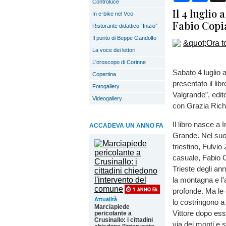
Controluce
Il 4 luglio
In e-bike nel Vco
Fabio Copi
Ristorante didattico “Inizio”
Il punto di Beppe Gandolfo
La voce dei lettori
L'oroscopo di Corinne
Sabato 4 luglio 
Copertina
presentato il lib
Fotogallery
Valgrande”, edit
Videogallery
con Grazia Riche
Il libro nasce a
ACCADEVA UN ANNO FA
Grande. Nel suo 
triestino, Fulvio
casuale, Fabio Co
Trieste degli ann
la montagna e l’
profonde. Ma le 
Attualità
lo costringono a
Marciapiede
Vittore dopo ess
pericolante a
Crusinallo: i cittadini
via dei monti e s