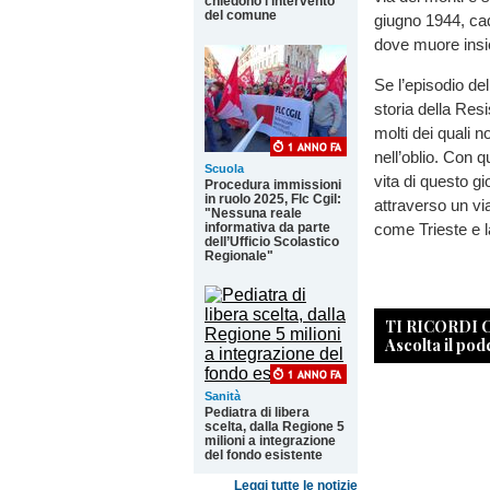
chiedono l'intervento
del comune
giugno 1944, ca
dove muore insi
Se l’episodio de
storia della Resi
molti dei quali 
nell’oblio. Con q
Scuola
vita di questo gi
Procedura immissioni
in ruolo 2025, Flc Cgil:
attraverso un vi
"Nessuna reale
informativa da parte
come Trieste e l
dell’Ufficio Scolastico
Regionale"
TI RICORDI
Ascolta il pod
Sanità
Pediatra di libera
scelta, dalla Regione 5
milioni a integrazione
del fondo esistente
Leggi tutte le notizie