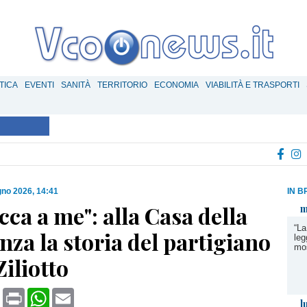
TICA
EVENTI
SANITÀ
TERRITORIO
ECONOMIA
VIABILITÀ E TRASPORTI
gno 2026, 14:41
IN B
cca a me": alla Casa della
m
“La
nza la storia del partigiano
leg
mos
Ziliotto
book
X
Print
WhatsApp
Email
l