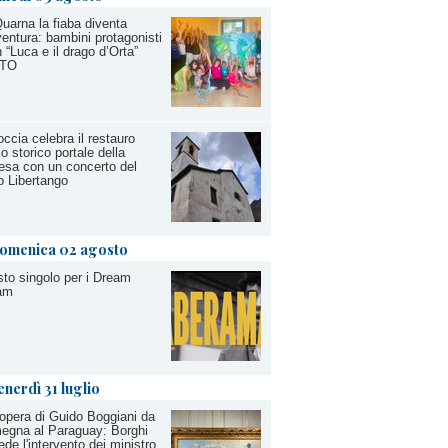
uarna la fiaba diventa
entura: bambini protagonisti
 “Luca e il drago d’Orta”
TO
ccia celebra il restauro
lo storico portale della
esa con un concerto del
 Libertango
omenica 02 agosto
to singolo per i Dream
am
enerdì 31 luglio
opera di Guido Boggiani da
egna al Paraguay: Borghi
ede l'intervento dei ministro