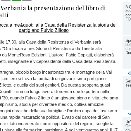
 a Verbania la presentazione del libro di
A Q
avv
atti
con
FO
Spo
alle 17.30, alla Casa della Resistenza di Verbania sarà
del
ro “Ora tocca a me. Storie di Resistenza da Trieste alla
chi
Duo
o da MonteRosa Edizioni. L’autore, Fabio Copiatti, dialogherà
tti, insegnante e vicepresidente della Casa della Resistenza.
 Intragna, piccolo borgo incastonato tra le montagne della Val
d
cimitero si trova la tomba di un giovanissimo partigiano
Ses
 Ziliotto, e quella dei suoi genitori. Da questa scoperta quasi
Te
piatti inizia un lungo lavoro di ricerca che lo porterà nella
i ’30, quando Fulvio Ziliotto è un giovane pieno di vita, che ama
alpinismo, studia per diventare medico, coltiva amicizie
origini ebraiche della sua famiglia e l’ombra cupa del fascismo
v
 una rapida maturazione politica. Evaso dal carcere di San
Un'
ere stato incarcerato come oppositore del regime, sceglie la
Om
i unisce alle formazioni partigiane. A soli ventiquattro anni, il 17
chi