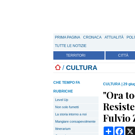
PRIMA PAGINA
CRONACA
ATTUALITÀ
POLI
TUTTE LE NOTIZIE
TERRITORI
CITTÀ
/
CULTURA
CHE TEMPO FA
CULTURA
|
29 giu
"Ora to
RUBRICHE
Level Up
Resiste
Non solo fumetti
Fulvio 
La storia intorno a noi
Mangiare consapevolmente
Condividi
Face
Itinerarium