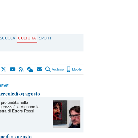
SCUOLA
CULTURA
SPORT
Archivio
Mobile
REVE
ercoledì 05 agosto
 profondità nella
gerezza”: a Vignone la
tra di Ettore Rossi
unedì 03 agosto