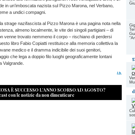
Giu
de in un’imboscata nazista sul Pizzo Marona, nel Verbano,
eme a undici compagni.
lla strage nazifascista al Pizzo Marona è una pagina nota nella
Gig
Ter
stenza, almeno localmente, le vite dei singoli partigiani – di
Gua
non venne trovato nemmeno il corpo – rischiano di perdersi
"An
uesto libro Fabio Copiatti restituisce alla memoria collettiva la
ovane medico e il dramma indicibile dei suoi genitori,
aggio che lega a doppio filo luoghi geograficamente lontani
g
a Valgrande.
l.b.
Ver
Mu
 COSA È SUCCESSO L’ANNO SCORSO AD AGOSTO?
d
cast con le notizie da non dimenticare
Cul
sos