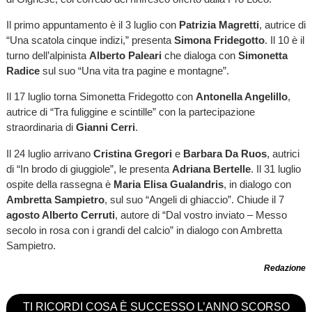
Il primo appuntamento è il 3 luglio con
Patrizia Magretti
, autrice di
“Una scatola cinque indizi,” presenta
Simona Fridegotto
. Il 10 è il
turno dell’alpinista
Alberto Paleari
che dialoga con
Simonetta
Radice
sul suo “Una vita tra pagine e montagne”.
Il 17 luglio torna Simonetta Fridegotto con
Antonella Angelillo
,
autrice di “Tra fuliggine e scintille” con la partecipazione
straordinaria di
Gianni Cerri
.
Il 24 luglio arrivano
Cristina Gregori
e
Barbara Da Ruos
, autrici
di “In brodo di giuggiole”, le presenta
Adriana Bertelle
. Il 31 luglio
ospite della rassegna è
Maria Elisa Gualandris
, in dialogo con
Ambretta Sampietro
, sul suo “Angeli di ghiaccio”. Chiude il 7
agosto Alberto Cerruti
, autore di “Dal vostro inviato – Messo
secolo in rosa con i grandi del calcio” in dialogo con Ambretta
Sampietro.
Redazione
TI RICORDI COSA È SUCCESSO L’ANNO SCORSO