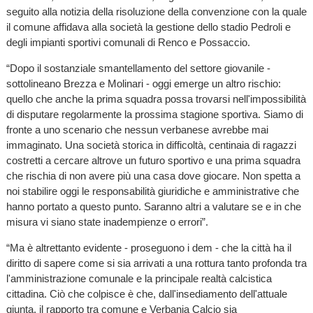
seguito alla notizia della risoluzione della convenzione con la quale
il comune affidava alla società la gestione dello stadio Pedroli e
degli impianti sportivi comunali di Renco e Possaccio.
“Dopo il sostanziale smantellamento del settore giovanile -
sottolineano Brezza e Molinari - oggi emerge un altro rischio:
quello che anche la prima squadra possa trovarsi nell'impossibilità
di disputare regolarmente la prossima stagione sportiva. Siamo di
fronte a uno scenario che nessun verbanese avrebbe mai
immaginato. Una società storica in difficoltà, centinaia di ragazzi
costretti a cercare altrove un futuro sportivo e una prima squadra
che rischia di non avere più una casa dove giocare. Non spetta a
noi stabilire oggi le responsabilità giuridiche e amministrative che
hanno portato a questo punto. Saranno altri a valutare se e in che
misura vi siano state inadempienze o errori”.
“Ma è altrettanto evidente - proseguono i dem - che la città ha il
diritto di sapere come si sia arrivati a una rottura tanto profonda tra
l'amministrazione comunale e la principale realtà calcistica
cittadina. Ciò che colpisce è che, dall'insediamento dell'attuale
giunta, il rapporto tra comune e Verbania Calcio sia