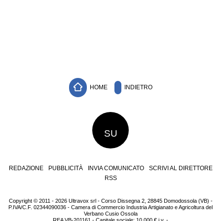
HOME
INDIETRO
SU
REDAZIONE
PUBBLICITÀ
INVIA COMUNICATO
SCRIVI AL DIRETTORE
RSS
Copyright © 2011 - 2026 Ultravox srl - Corso Dissegna 2, 28845 Domodossola (VB) -
P.IVA/C.F. 02344090036 - Camera di Commercio Industria Artigianato e Agricoltura del
Verbano Cusio Ossola
REA VB-201161 - Capitale sociale: 10.000 € i.v. -