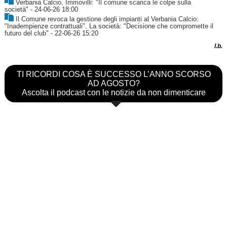
Verbania Calcio, Immovilli: "Il comune scarica le colpe sulla
società"
- 24-06-26 18:00
Il Comune revoca la gestione degli impianti al Verbania Calcio:
"Inadempienze contrattuali". La società: "Decisione che compromette il
futuro del club"
- 22-06-26 15:20
l.b.
TI RICORDI COSA È SUCCESSO L’ANNO SCORSO
AD AGOSTO?
Ascolta il podcast con le notizie da non dimenticare