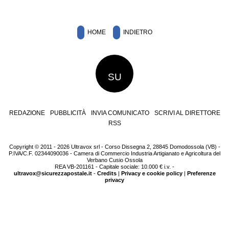
HOME
INDIETRO
SU
REDAZIONE
PUBBLICITÀ
INVIA COMUNICATO
SCRIVI AL DIRETTORE
RSS
Copyright © 2011 - 2026 Ultravox srl - Corso Dissegna 2, 28845 Domodossola (VB) -
P.IVA/C.F. 02344090036 - Camera di Commercio Industria Artigianato e Agricoltura del
Verbano Cusio Ossola
REA VB-201161 - Capitale sociale: 10.000 € i.v. -
ultravox@sicurezzapostale.it
-
Credits
|
Privacy e cookie policy
|
Preferenze
privacy