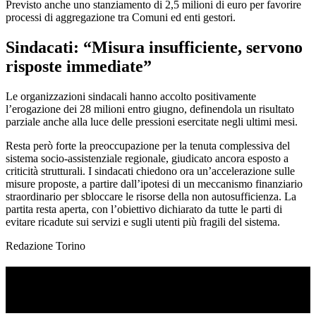
Previsto anche uno stanziamento di 2,5 milioni di euro per favorire
processi di aggregazione tra Comuni ed enti gestori.
Sindacati: “Misura insufficiente, servono
risposte immediate”
Le organizzazioni sindacali hanno accolto positivamente
l’erogazione dei 28 milioni entro giugno, definendola un risultato
parziale anche alla luce delle pressioni esercitate negli ultimi mesi.
Resta però forte la preoccupazione per la tenuta complessiva del
sistema socio-assistenziale regionale, giudicato ancora esposto a
criticità strutturali. I sindacati chiedono ora un’accelerazione sulle
misure proposte, a partire dall’ipotesi di un meccanismo finanziario
straordinario per sbloccare le risorse della non autosufficienza. La
partita resta aperta, con l’obiettivo dichiarato da tutte le parti di
evitare ricadute sui servizi e sugli utenti più fragili del sistema.
Redazione Torino
TI RICORDI COSA È SUCCESSO L’ANNO
SCORSO AD AGOSTO?
Ascolta il podcast con le notizie da non dimenticare