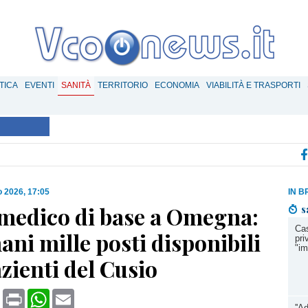
TICA
EVENTI
SANITÀ
TERRITORIO
ECONOMIA
VIABILITÀ E TRASPORTI
o 2026, 17:05
IN B
medico di base a Omegna:
s
Cas
ni mille posti disponibili
pri
"im
azienti del Cusio
book
X
Print
WhatsApp
Email
''A