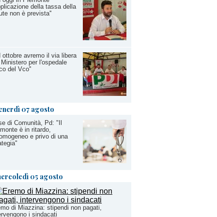
pplicazione della tassa della
ute non è prevista''
d ottobre avremo il via libera
 Ministero per l'ospedale
co del Vco''
enerdì 07 agosto
e di Comunità, Pd: "Il
monte è in ritardo,
omogeneo e privo di una
ategia"
ercoledì 05 agosto
mo di Miazzina: stipendi non pagati,
ervengono i sindacati