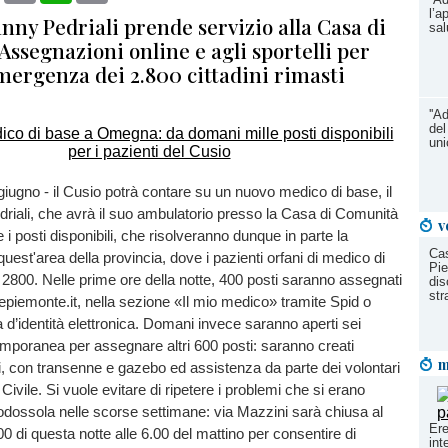
l’a
anny Pedriali prende servizio alla Casa di
sal
ssegnazioni online e agli sportelli per
mergenza dei 2.800 cittadini rimasti
''A
del
uni
iugno - il Cusio potrà contare su un nuovo medico di base, il
riali, che avrà il suo ambulatorio presso la Casa di Comunità
v
i posti disponibili, che risolveranno dunque in parte la
Cas
uest'area della provincia, dove i pazienti orfani di medico di
Pie
2800. Nelle prime ore della notte, 400 posti saranno assegnati
dis
str
tepiemonte.it, nella sezione «Il mio medico» tramite Spid o
a d’identità elettronica. Domani invece saranno aperti sei
temporanea per assegnare altri 600 posti: saranno creati
m
i, con transenne e gazebo ed assistenza da parte dei volontari
Civile. Si vuole evitare di ripetere i problemi che si erano
odossola nelle scorse settimane: via Mazzini sarà chiusa al
Ere
.00 di questa notte alle 6.00 del mattino per consentire di
int