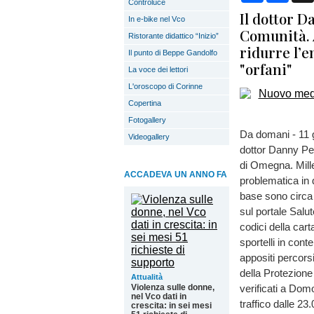
Controluce
Il dottor D
In e-bike nel Vco
Comunità. A
Ristorante didattico “Inizio”
ridurre l’e
Il punto di Beppe Gandolfo
"orfani"
La voce dei lettori
L'oroscopo di Corinne
Copertina
Fotogallery
Da domani - 11 g
Videogallery
dottor Danny Ped
di Omegna. Mille 
ACCADEVA UN ANNO FA
problematica in q
base sono circa 
sul portale Salu
codici della cart
sportelli in con
appositi percors
della Protezione 
Attualità
Violenza sulle donne,
verificati a Dom
nel Vco dati in
traffico dalle 23
crescita: in sei mesi