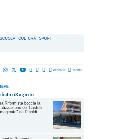
SCUOLA
CULTURA
SPORT
Archivio
Mobile
REVE
abato 08 agosto
a Riformista boccia la
vatizzazione del Castelli
maginata" da Riboldi
d oggi in Piemonte