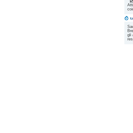
Att
coi
v
Sac
Br
gli
res