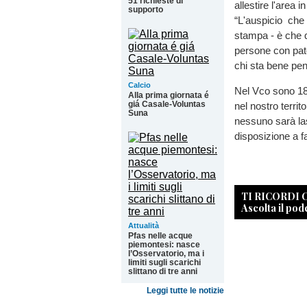
51 richieste di
allestire l'area 
supporto
“L'auspicio che 
stampa - è che q
persone con pat
chi sta bene pen
Calcio
Nel Vco sono 18.
Alla prima giornata é
giá Casale-Voluntas
nel nostro territ
Suna
nessuno sarà las
disposizione a f
TI RICORDI
Ascolta il pod
Attualità
Pfas nelle acque
piemontesi: nasce
l’Osservatorio, ma i
limiti sugli scarichi
slittano di tre anni
Leggi tutte le notizie