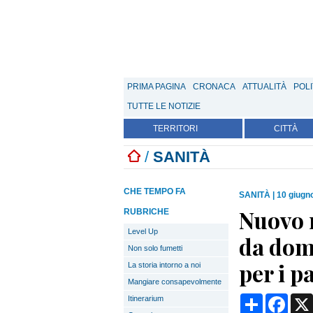
PRIMA PAGINA
CRONACA
ATTUALITÀ
POLI
TUTTE LE NOTIZIE
TERRITORI
CITTÀ
/
SANITÀ
CHE TEMPO FA
SANITÀ
|
10 giugn
Nuovo 
RUBRICHE
Level Up
da doma
Non solo fumetti
per i p
La storia intorno a noi
Mangiare consapevolmente
Condividi
Face
Itinerarium