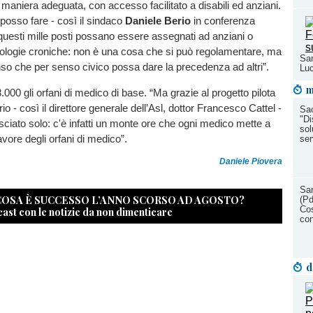
in maniera adeguata, con accesso facilitato a disabili ed anziani.
posso fare - così il sindaco
Daniele Berio
in conferenza
uesti mille posti possano essere assegnati ad anziani o
ologie croniche: non è una cosa che si può regolamentare, ma
San
so che per senso civico possa dare la precedenza ad altri”.
Luc
m
000 gli orfani di medico di base. “Ma grazie al progetto pilota
orio - così il direttore generale dell’Asl, dottor Francesco Cattel -
Sac
"Di
ciato solo: c'è infatti un monte ore che ogni medico mette a
sol
avore degli orfani di medico”.
ser
Daniele Piovera
San
 COSA È SUCCESSO L’ANNO SCORSO AD AGOSTO?
(Pd
Cos
cast con le notizie da non dimenticare
con
d