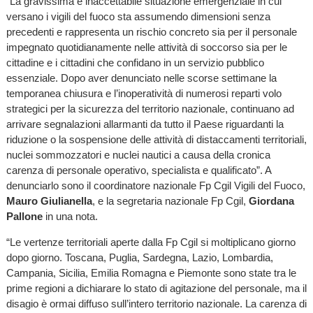
“La gravissima e inaccettabile situazione emergenziale in cui
versano i vigili del fuoco sta assumendo dimensioni senza
precedenti e rappresenta un rischio concreto sia per il personale
impegnato quotidianamente nelle attività di soccorso sia per le
cittadine e i cittadini che confidano in un servizio pubblico
essenziale. Dopo aver denunciato nelle scorse settimane la
temporanea chiusura e l’inoperatività di numerosi reparti volo
strategici per la sicurezza del territorio nazionale, continuano ad
arrivare segnalazioni allarmanti da tutto il Paese riguardanti la
riduzione o la sospensione delle attività di distaccamenti territoriali,
nuclei sommozzatori e nuclei nautici a causa della cronica
carenza di personale operativo, specialista e qualificato”. A
denunciarlo sono il coordinatore nazionale Fp Cgil Vigili del Fuoco,
Mauro Giulianella
, e la segretaria nazionale Fp Cgil,
Giordana
Pallone
in una nota.
“Le vertenze territoriali aperte dalla Fp Cgil si moltiplicano giorno
dopo giorno. Toscana, Puglia, Sardegna, Lazio, Lombardia,
Campania, Sicilia, Emilia Romagna e Piemonte sono state tra le
prime regioni a dichiarare lo stato di agitazione del personale, ma il
disagio è ormai diffuso sull’intero territorio nazionale. La carenza di