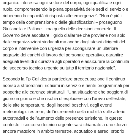
organico interessa ogni settore del corpo, ogni qualifica e ogni
ruolo, compromettendo la piena operatività delle sedi di servizio e
riducendo la capacità di risposta alle emergenze”. “Non è più il
tempo della comprensione o delle giustificazioni – proseguono
Giulianella e Pallone – ma quello delle decisioni concrete. Il
Governo deve ascoltare il grido d’allarme che proviene non solo
dalle organizzazioni sindacali ma anche dagli stessi dirigenti del
corpo e intervenire con urgenza per scongiurare un ulteriore
aggravio dei carichi di lavoro del personale operativo, garantire
adeguati livelli di sicurezza agli operatori e assicurare la continuità
del soccorso tecnico urgente su tutto il territorio nazionale”.
Secondo la Fp Cgil desta particolare preoccupazione il continuo
ricorso a straordinari, richiami in servizio e rientri programmati per
sopperire alle carenze strutturali. “Una situazione che peggiora di
giorno in giorno e che rischia di esplodere con l’arrivo dell’estate,
delle alte temperature, degli incendi boschivi, degli eventi
meteorologici estremi, dell’incremento della mobilità sulle arterie
autostradali e dell’aumento delle presenze turistiche. In questo
contesto il soccorso tecnico urgente sarà chiamato a uno sforzo
ancora maggiore in ambito terrestre, acquatico e aereo, proprio