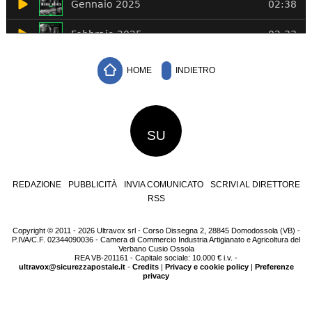
HOME
INDIETRO
SU
REDAZIONE
PUBBLICITÀ
INVIA COMUNICATO
SCRIVI AL DIRETTORE
RSS
Copyright © 2011 - 2026 Ultravox srl - Corso Dissegna 2, 28845 Domodossola (VB) -
P.IVA/C.F. 02344090036 - Camera di Commercio Industria Artigianato e Agricoltura del
Verbano Cusio Ossola
REA VB-201161 - Capitale sociale: 10.000 € i.v. -
ultravox@sicurezzapostale.it
-
Credits
|
Privacy e cookie policy
|
Preferenze
privacy