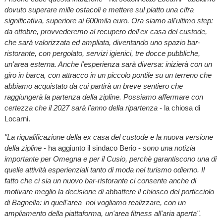
dovuto superare mille ostacoli e mettere sul piatto una cifra
significativa, superiore ai 600mila euro. Ora siamo all'ultimo step:
da ottobre, provvederemo al recupero dell'ex casa del custode,
che sarà valorizzata ed ampliata, diventando uno spazio bar-
ristorante, con pergolato, servizi igienici, tre docce pubbliche,
un'area esterna. Anche l'esperienza sarà diversa: inizierà con un
giro in barca, con attracco in un piccolo pontile su un terreno che
abbiamo acquistato da cui partirà un breve sentiero che
raggiungerà la partenza della zipline. Possiamo affermare con
certezza che il 2027 sarà l'anno della ripartenza
- la chiosa di
Locarni.
"La riqualificazione della ex casa del custode e la nuova versione
della zipline
- ha aggiunto il sindaco Berio -
sono una notizia
importante per Omegna e per il Cusio, perchè garantiscono una di
quelle attività esperienziali tanto di moda nel turismo odierno. Il
fatto che ci sia un nuovo bar-ristorante ci consente anche di
motivare meglio la decisione di abbattere il chiosco del porticciolo
di Bagnella: in quell'area noi vogliamo realizzare, con un
ampliamento della piattaforma, un'area fitness all'aria aperta".