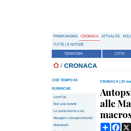
PRIMA PAGINA
CRONACA
ATTUALITÀ
POLI
TUTTE LE NOTIZIE
TERRITORI
CITTÀ
/
CRONACA
CHE TEMPO FA
CRONACA
|
25 ma
Autopsi
RUBRICHE
Level Up
alle Ma
Non solo fumetti
macros
La storia intorno a noi
Mangiare consapevolmente
Condividi
Face
Itinerarium