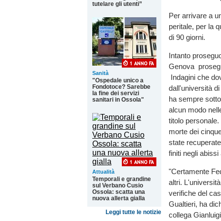
tutelare gli utenti”
Per arrivare a u
peritale, per la 
di 90 giorni.
Intanto proseguo
Genova prosegui
Sanità
Indagini che dov
"Ospedale unico a
Fondotoce? Sarebbe
dall'università
la fine dei servizi
ha sempre sottol
sanitari in Ossola"
alcun modo nelle 
titolo personale
morte dei cinque
state recuperate 
finiti negli abis
"Certamente Fede
Attualità
Temporali e grandine
altri. L'univers
sul Verbano Cusio
Ossola: scatta una
verifiche del cas
nuova allerta gialla
Gualtieri, ha di
Leggi tutte le notizie
collega Gianluigi