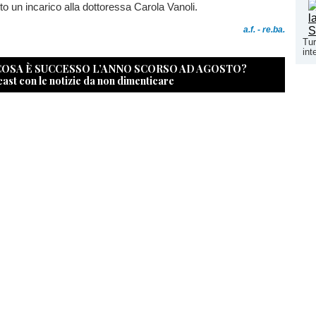
to un incarico alla dottoressa Carola Vanoli.
a.f. - re.ba.
Tur
int
 COSA È SUCCESSO L’ANNO SCORSO AD AGOSTO?
cast con le notizie da non dimenticare