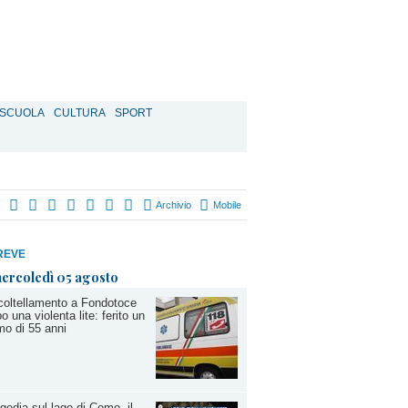
SCUOLA
CULTURA
SPORT
Archivio
Mobile
REVE
ercoledì 05 agosto
oltellamento a Fondotoce
o una violenta lite: ferito un
o di 55 anni
gedia sul lago di Como, il