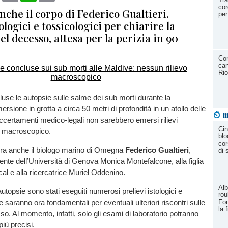
cor
nche il corpo di Federico Gualtieri.
per
ologici e tossicologici per chiarire la
l decesso, attesa per la perizia in 90
Con
can
Rio
use le autopsie sulle salme dei sub morti durante la
sione in grotta a circa 50 metri di profondità in un atollo delle
m
ccertamenti medico-legali non sarebbero emersi rilievi
Cin
ipo macroscopico.
blo
cor
’era anche il biologo marino di Omegna
Federico Gualtieri
,
di
ente dell’Università di Genova Monica Montefalcone, alla figlia
l e alla ricercatrice Muriel Oddenino.
Alb
utopsie sono stati eseguiti numerosi prelievi istologici e
rou
Fon
e saranno ora fondamentali per eventuali ulteriori riscontri sulle
la 
o. Al momento, infatti, solo gli esami di laboratorio potranno
più precisi.