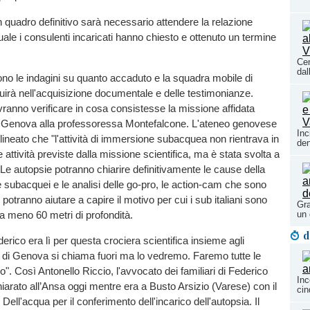
n quadro definitivo sarà necessario attendere la relazione
quale i consulenti incaricati hanno chiesto e ottenuto un termine
Cen
dal
no le indagini su quanto accaduto e la squadra mobile di
rà nell'acquisizione documentale e delle testimonianze.
ranno verificare in cosa consistesse la missione affidata
 di Genova alla professoressa Montefalcone. L'ateneo genovese
Inc
ineato che "l'attività di immersione subacquea non rientrava in
den
attività previste dalla missione scientifica, ma è stata svolta a
. Le autopsie potranno chiarire definitivamente le cause della
 subacquei e le analisi delle go-pro, le action-cam che sono
potranno aiutare a capire il motivo per cui i sub italiani sono
Gra
si a meno 60 metri di profondità.
un 
d
rico era lì per questa crociera scientifica insieme agli
ità di Genova si chiama fuori ma lo vedremo. Faremo tutte le
o". Così Antonello Riccio, l'avvocato dei familiari di Federico
Inc
chiarato all’Ansa oggi mentre era a Busto Arsizio (Varese) con il
cin
 Dell'acqua per il conferimento dell'incarico dell'autopsia. Il