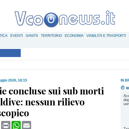
TICA
EVENTI
SANITÀ
TERRITORIO
ECONOMIA
VIABILITÀ E TRASPORTI
ggio 2026, 18:15
IN B
e concluse sui sub morti
m
Acc
ldive: nessun rilievo
dop
uom
copico
book
X
Print
WhatsApp
Email
Tra