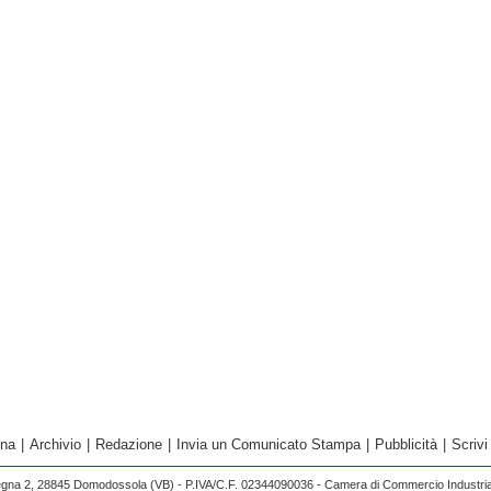
ina
|
Archivio
|
Redazione
|
Invia un Comunicato Stampa
|
Pubblicità
|
Scrivi
egna 2, 28845 Domodossola (VB) - P.IVA/C.F. 02344090036 - Camera di Commercio Industria 