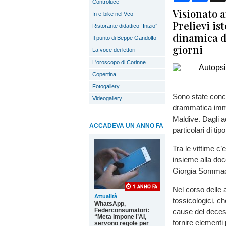
Controluce
Visionato a
In e-bike nel Vco
Prelievi ist
Ristorante didattico “Inizio”
dinamica de
Il punto di Beppe Gandolfo
giorni
La voce dei lettori
L'oroscopo di Corinne
Copertina
Fotogallery
Sono state concl
Videogallery
drammatica immer
Maldive. Dagli a
ACCADEVA UN ANNO FA
particolari di t
Tra le vittime c
insieme alla doc
Giorgia Sommaca
Nel corso delle a
Attualità
tossicologici, ch
WhatsApp,
Federconsumatori:
cause del decess
“Meta impone l’AI,
fornire elementi 
servono regole per