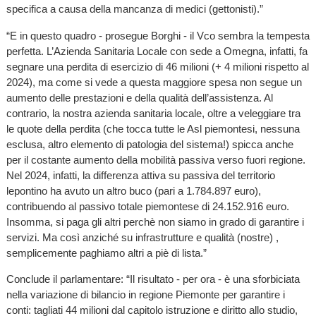
specifica a causa della mancanza di medici (gettonisti).”
“E in questo quadro - prosegue Borghi - il Vco sembra la tempesta
perfetta. L’Azienda Sanitaria Locale con sede a Omegna, infatti, fa
segnare una perdita di esercizio di 46 milioni (+ 4 milioni rispetto al
2024), ma come si vede a questa maggiore spesa non segue un
aumento delle prestazioni e della qualità dell’assistenza. Al
contrario, la nostra azienda sanitaria locale, oltre a veleggiare tra
le quote della perdita (che tocca tutte le Asl piemontesi, nessuna
esclusa, altro elemento di patologia del sistema!) spicca anche
per il costante aumento della mobilità passiva verso fuori regione.
Nel 2024, infatti, la differenza attiva su passiva del territorio
lepontino ha avuto un altro buco (pari a 1.784.897 euro),
contribuendo al passivo totale piemontese di 24.152.916 euro.
Insomma, si paga gli altri perchè non siamo in grado di garantire i
servizi. Ma così anziché su infrastrutture e qualità (nostre) ,
semplicemente paghiamo altri a piè di lista.”
Conclude il parlamentare: “Il risultato - per ora - è una sforbiciata
nella variazione di bilancio in regione Piemonte per garantire i
conti: tagliati 44 milioni dal capitolo istruzione e diritto allo studio,