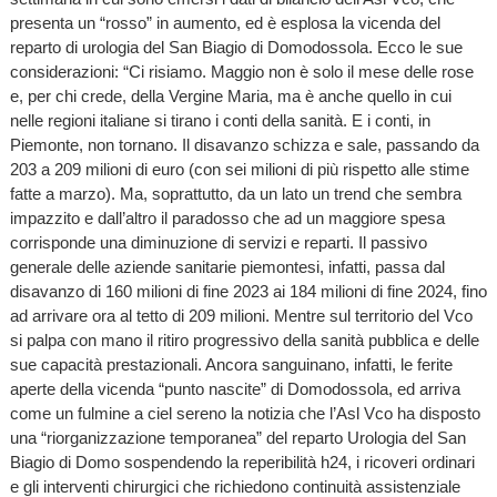
presenta un “rosso” in aumento, ed è esplosa la vicenda del
reparto di urologia del San Biagio di Domodossola. Ecco le sue
considerazioni: “Ci risiamo. Maggio non è solo il mese delle rose
e, per chi crede, della Vergine Maria, ma è anche quello in cui
nelle regioni italiane si tirano i conti della sanità. E i conti, in
Piemonte, non tornano. Il disavanzo schizza e sale, passando da
203 a 209 milioni di euro (con sei milioni di più rispetto alle stime
fatte a marzo). Ma, soprattutto, da un lato un trend che sembra
impazzito e dall’altro il paradosso che ad un maggiore spesa
corrisponde una diminuzione di servizi e reparti. Il passivo
generale delle aziende sanitarie piemontesi, infatti, passa dal
disavanzo di 160 milioni di fine 2023 ai 184 milioni di fine 2024, fino
ad arrivare ora al tetto di 209 milioni. Mentre sul territorio del Vco
si palpa con mano il ritiro progressivo della sanità pubblica e delle
sue capacità prestazionali. Ancora sanguinano, infatti, le ferite
aperte della vicenda “punto nascite” di Domodossola, ed arriva
come un fulmine a ciel sereno la notizia che l’Asl Vco ha disposto
una “riorganizzazione temporanea” del reparto Urologia del San
Biagio di Domo sospendendo la reperibilità h24, i ricoveri ordinari
e gli interventi chirurgici che richiedono continuità assistenziale