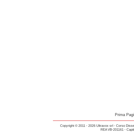
Prima Pag
Copyright © 2011 - 2026 Ultravox srl - Corso Diss
REA VB-201161 - Capital