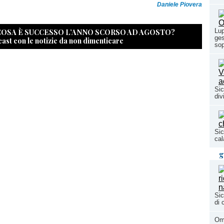
Daniele Piovera
Lup
 COSA È SUCCESSO L’ANNO SCORSO AD AGOSTO?
ges
cast con le notizie da non dimenticare
sop
Sic
div
Sic
cal
g
Sic
di 
Ome