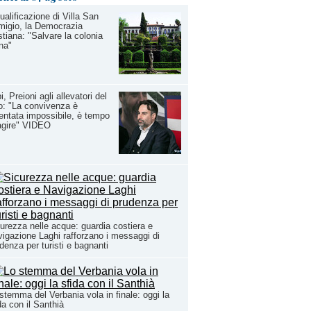
ualificazione di Villa San
igio, la Democrazia
stiana: "Salvare la colonia
ina"
i, Preioni agli allevatori del
: "La convivenza è
entata impossibile, è tempo
agire" VIDEO
urezza nelle acque: guardia costiera e
igazione Laghi rafforzano i messaggi di
denza per turisti e bagnanti
stemma del Verbania vola in finale: oggi la
da con il Santhià