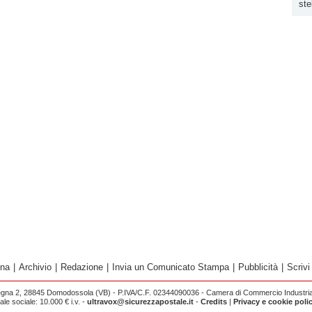
st
ina
|
Archivio
|
Redazione
|
Invia un Comunicato Stampa
|
Pubblicità
|
Scrivi
egna 2, 28845 Domodossola (VB) - P.IVA/C.F. 02344090036 - Camera di Commercio Industria 
e sociale: 10.000 € i.v. -
ultravox@sicurezzapostale.it
-
Credits
|
Privacy e cookie poli