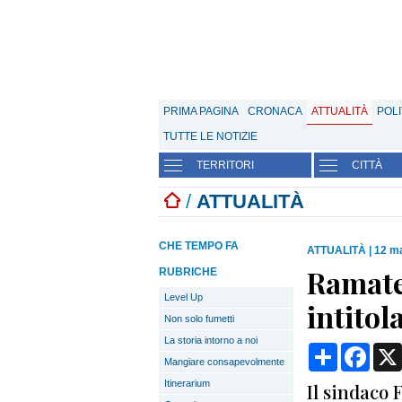
PRIMA PAGINA
CRONACA
ATTUALITÀ
POLI
TUTTE LE NOTIZIE
TERRITORI
CITTÀ
/
ATTUALITÀ
CHE TEMPO FA
ATTUALITÀ
|
12 ma
Ramate,
RUBRICHE
Level Up
intitol
Non solo fumetti
La storia intorno a noi
Condividi
Face
Mangiare consapevolmente
Itinerarium
Il sindaco 