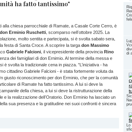
nità ha fatto tantissimo"
Riq
Rem
Cri
fel
ti alla chiesa parrocchiale di Ramate, a Casale Corte Cerro, è
don Erminio Ruschetti
, scomparso nell'ottobre 2025. La
tolazione, molto sentita e partecipata, si è svolta sabato sera,
Lup
la festa di Santa Croce. A scoprire la targa
don Massimo
Vco
div
daco
Gabriele Falcioni
, il vicepresidente della provincia
Rino
di 
senza dei famigliari di don Ernimio. Al termine della messa e
si è svolta la tradizionale cena in piazza. “L’iniziativa - ha
rimo cittadino Gabriele Falcioni - è stata fortemente voluta da
 giusto riconoscimento per don Erminio, che per la comunità
rticolare di Ramate ha fatto tantissimo. A lui si deve la
ampanile della chiesa, a lui si deve la ristrutturazione della
Sic
e e la realizzazione dell'Oratorio. Don Erminio ha lasciato un
Nav
della sua presenza e la gratitudine nei suoi confronti è sincera
pru
Lo 
sfi