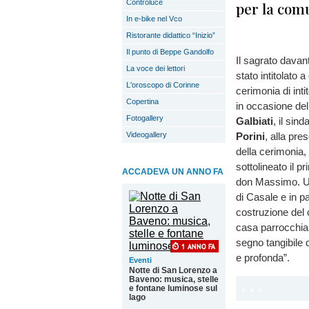
Controluce
per la comu
In e-bike nel Vco
Ristorante didattico “Inizio”
Il punto di Beppe Gandolfo
Il sagrato davan
La voce dei lettori
stato intitolato a
L'oroscopo di Corinne
cerimonia di inti
Copertina
in occasione del
Fotogallery
Galbiati
, il sin
Videogallery
Porini
,
alla pre
della cerimonia, 
sottolineato il p
ACCADEVA UN ANNO FA
don Massimo. Un
di Casale e in pa
costruzione del c
casa parrocchial
segno tangibile 
e profonda”.
Eventi
Notte di San Lorenzo a
Baveno: musica, stelle
e fontane luminose sul
lago