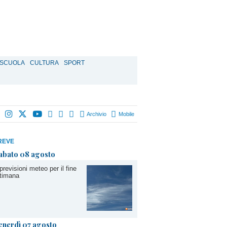
SCUOLA
CULTURA
SPORT
Archivio
Mobile
REVE
abato 08 agosto
previsioni meteo per il fine
timana
enerdì 07 agosto