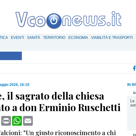
TICA
EVENTI
SANITÀ
TERRITORIO
ECONOMIA
VIABILITÀ E TRASPORTI
ggio 2026, 16:10
IN B
 il sagrato della chiesa
s
Le 
ato a don Erminio Ruschetti
set
book
X
Print
WhatsApp
Email
Falcioni: "Un giusto riconoscimento a chi
v