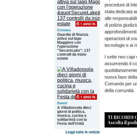
procedure di int
stata dedicata a
alle responsabili
di polizia giudiz
Cronaca
approfondimenti 
Guardia di finanza
operazioni di so
attiva sul lago
Maggiore con
tecnologie e ai r
l'operazione
"SecureLake": 137
controlli da inizio
I sette neo capi
estate
assumendo il co
quotidianamente n
nuova fase della
Comando per un p
della comunità.
Eventi
A Villadossola dieci
giorni di politica,
musica, cucina e
TI RICORDI
solidarietà con la
Ascolta il pod
Festa dell’Unità
Leggi tutte le notizie