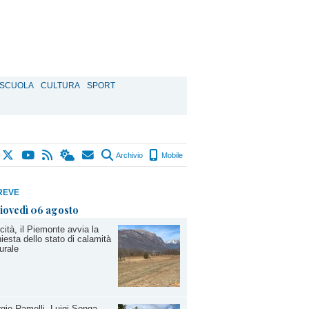
SCUOLA
CULTURA
SPORT
Archivio
Mobile
REVE
iovedì 06 agosto
cità, il Piemonte avvia la
hiesta dello stato di calamità
urale
gio Ramelli, Luigi Songa