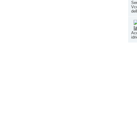
Ser
Vco
del
Acq
idr