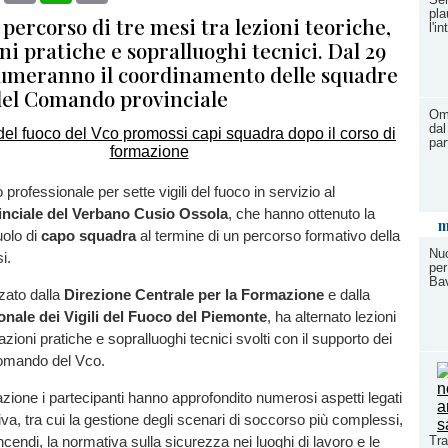
pla
 percorso di tre mesi tra lezioni teoriche,
l'i
ni pratiche e sopralluoghi tecnici. Dal 29
umeranno il coordinamento delle squadre
del Comando provinciale
Ome
dal
par
rofessionale per sette vigili del fuoco in servizio al
nciale del Verbano Cusio Ossola
, che hanno ottenuto la
m
uolo di
capo squadra
al termine di un percorso formativo della
Nuo
i.
per
Bav
zzato dalla
Direzione Centrale per la Formazione
e dalla
nale dei Vigili del Fuoco del Piemonte
, ha alternato lezioni
azioni pratiche e sopralluoghi tecnici svolti con il supporto dei
Comando del Vco.
zione i partecipanti hanno approfondito numerosi aspetti legati
ativa, tra cui la gestione degli scenari di soccorso più complessi,
Tra
cendi, la normativa sulla sicurezza nei luoghi di lavoro e le