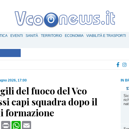
TICA
EVENTI
SANITÀ
TERRITORIO
ECONOMIA
VIABILITÀ E TRASPORTI
ugno 2026, 17:00
IN B
igili del fuoco del Vco
g
Sic
si capi squadra dopo il
ric
nat
di formazione
book
X
Print
WhatsApp
Email
Ser