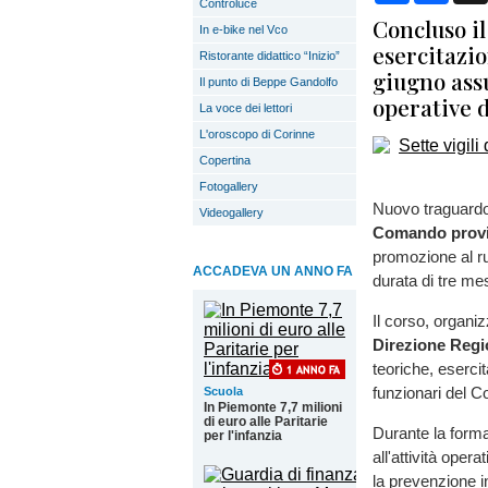
Controluce
Concluso il
In e-bike nel Vco
esercitazio
Ristorante didattico “Inizio”
giugno ass
Il punto di Beppe Gandolfo
operative 
La voce dei lettori
L'oroscopo di Corinne
Copertina
Fotogallery
Nuovo traguardo p
Videogallery
Comando provi
promozione al r
ACCADEVA UN ANNO FA
durata di tre mes
Il corso, organi
Direzione Regio
teoriche, esercit
funzionari del 
Scuola
In Piemonte 7,7 milioni
di euro alle Paritarie
Durante la forma
per l'infanzia
all'attività oper
la prevenzione in