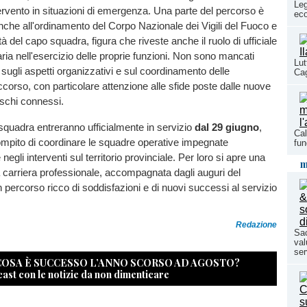
Leg
ervento in situazioni di emergenza. Una parte del percorso è
eco
nche all'ordinamento del Corpo Nazionale dei Vigili del Fuoco e
tà del capo squadra, figura che riveste anche il ruolo di ufficiale
iaria nell'esercizio delle proprie funzioni. Non sono mancati
Lut
sugli aspetti organizzativi e sul coordinamento delle
Cag
ccorso, con particolare attenzione alle sfide poste dalle nuove
ischi connessi.
 squadra entreranno ufficialmente in servizio
dal 29 giugno
,
Cal
mpito di coordinare le squadre operative impegnate
fun
egli interventi sul territorio provinciale. Per loro si apre una
m
 carriera professionale, accompagnata dagli auguri del
ercorso ricco di soddisfazioni e di nuovi successi al servizio
Redazione
Sac
val
ser
 COSA È SUCCESSO L’ANNO SCORSO AD AGOSTO?
cast con le notizie da non dimenticare