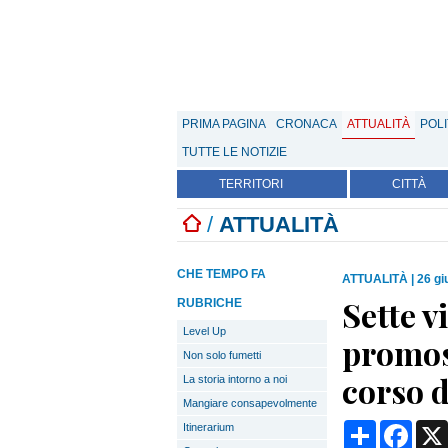
PRIMA PAGINA
CRONACA
ATTUALITÀ
POLI
TUTTE LE NOTIZIE
TERRITORI
CITTÀ
/
ATTUALITÀ
CHE TEMPO FA
ATTUALITÀ
|
26 gi
Sette v
RUBRICHE
Level Up
promos
Non solo fumetti
corso 
La storia intorno a noi
Mangiare consapevolmente
Condividi
Face
Itinerarium