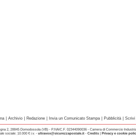
ina
|
Archivio
|
Redazione
|
Invia un Comunicato Stampa
|
Pubblicità
|
Scrivi
egna 2, 28845 Domodossola (VB) - P.IVA/C.F. 02344090036 - Camera di Commercio Industria 
e sociale: 10.000 € i.v. -
ultravox@sicurezzapostale.it
-
Credits
|
Privacy e cookie poli