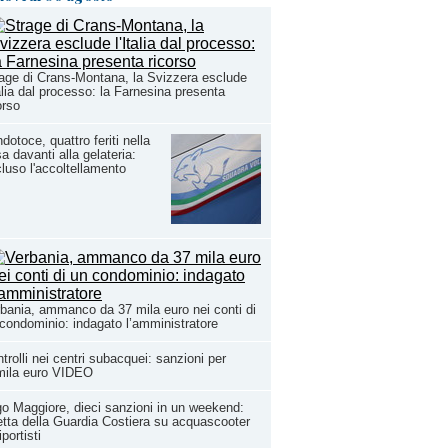
age di Crans-Montana, la Svizzera esclude
talia dal processo: la Farnesina presenta
orso
dotoce, quattro feriti nella
sa davanti alla gelateria:
luso l'accoltellamento
bania, ammanco da 37 mila euro nei conti di
condominio: indagato l’amministratore
trolli nei centri subacquei: sanzioni per
mila euro VIDEO
o Maggiore, dieci sanzioni in un weekend:
etta della Guardia Costiera su acquascooter
iportisti