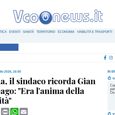
TICA
EVENTI
SANITÀ
TERRITORIO
ECONOMIA
VIABILITÀ E TRASPORTI
lio 2026, 16:00
IN B
, il sindaco ricorda Gian
v
Car
ago: "Era l'anima della
pat
Os
tà"
book
X
Print
WhatsApp
Email
g