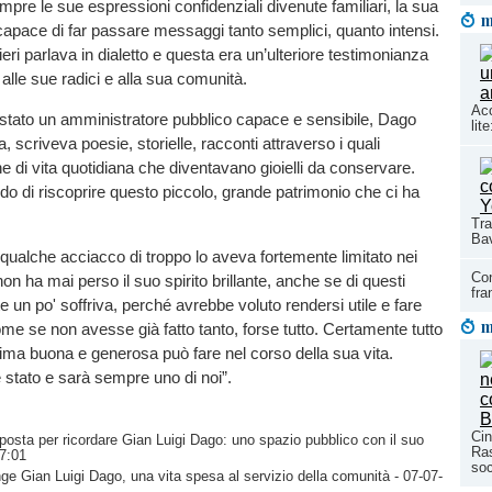
re le sue espressioni confidenziali divenute familiari, la sua
m
apace di far passare messaggi tanto semplici, quanto intensi.
eri parlava in dialetto e questa era un’ulteriore testimonianza
alle sue radici e alla sua comunità.
Acc
 stato un amministratore pubblico capace e sensibile, Dago
lit
, scriveva poesie, storielle, racconti attraverso i quali
 di vita quotidiana che diventavano gioielli da conservare.
o di riscoprire questo piccolo, grande patrimonio che ci ha
Tra
Bav
i qualche acciacco di troppo lo aveva fortemente limitato nei
Con
n ha mai perso il suo spirito brillante, anche se di questi
fra
e un po' soffriva, perché avrebbe voluto rendersi utile e fare
m
ome se non avesse già fatto tanto, forse tutto. Certamente tutto
ima buona e generosa può fare nel corso della sua vita.
 stato e sarà sempre uno di noi”.
Cin
oposta per ricordare Gian Luigi Dago: uno spazio pubblico con il suo
Ras
7:01
so
nge Gian Luigi Dago, una vita spesa al servizio della comunità
- 07-07-