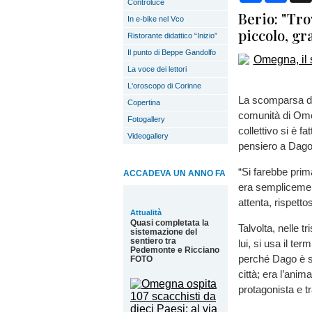
Controluce
Berio: "Tr
In e-bike nel Vco
piccolo, gr
Ristorante didattico “Inizio”
Il punto di Beppe Gandolfo
La voce dei lettori
L'oroscopo di Corinne
La scomparsa d
Copertina
comunità di Omeg
Fotogallery
collettivo si è fa
Videogallery
pensiero a Dago
“Si farebbe prim
ACCADEVA UN ANNO FA
era semplicement
attenta, rispett
Attualità
Quasi completata la
Talvolta, nelle 
sistemazione del
sentiero tra
lui, si usa il te
Pedemonte e Ricciano
perché Dago è st
FOTO
città; era l’anim
protagonista e t