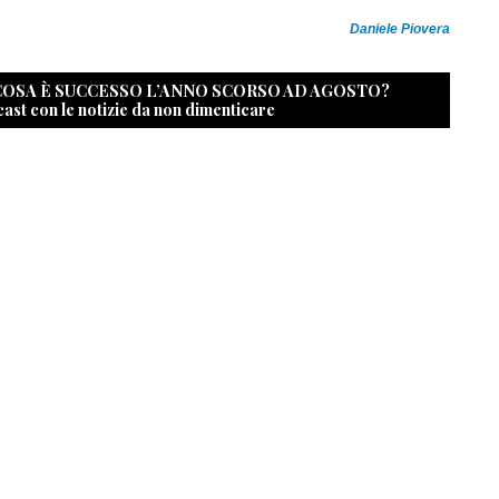
Daniele Piovera
 COSA È SUCCESSO L’ANNO SCORSO AD AGOSTO?
cast con le notizie da non dimenticare