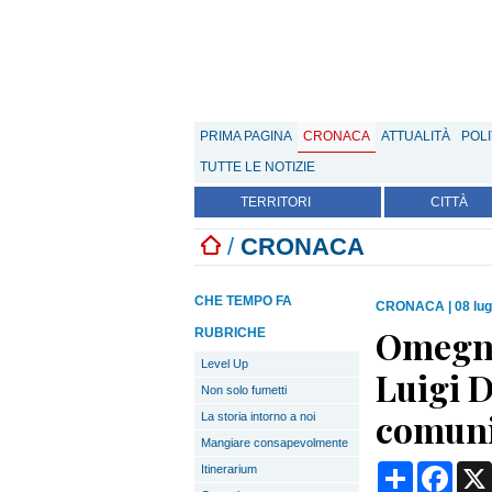
PRIMA PAGINA
CRONACA
ATTUALITÀ
POLI
TUTTE LE NOTIZIE
TERRITORI
CITTÀ
/
CRONACA
CHE TEMPO FA
CRONACA
|
08 lug
Omegna
RUBRICHE
Level Up
Luigi D
Non solo fumetti
comuni
La storia intorno a noi
Mangiare consapevolmente
Condividi
Face
Itinerarium