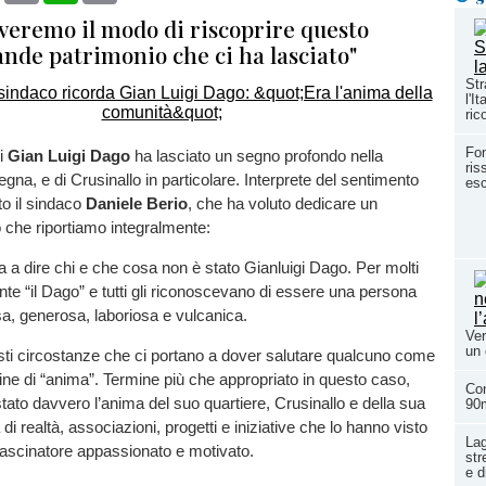
overemo il modo di riscoprire questo
ande patrimonio che ci ha lasciato"
Str
l'I
ric
Fon
i
Gian Luigi Dago
ha lasciato un segno profondo nella
ris
na, e di Crusinallo in particolare. Interprete del sentimento
esc
tto il sindaco
Daniele Berio
, che ha voluto dedicare un
 che riportiamo integralmente:
a a dire chi e che cosa non è stato Gianluigi Dago. Per molti
e “il Dago” e tutti gli riconoscevano di essere una persona
osa, generosa, laboriosa e vulcanica.
Ver
un 
tristi circostanze che ci portano a dover salutare qualcuno come
rmine di “anima”. Termine più che appropriato in questo caso,
Con
ato davvero l’anima del suo quartiere, Crusinallo e della sua
90
a di realtà, associazioni, progetti e iniziative che lo hanno visto
Lag
rascinatore appassionato e motivato.
str
e d