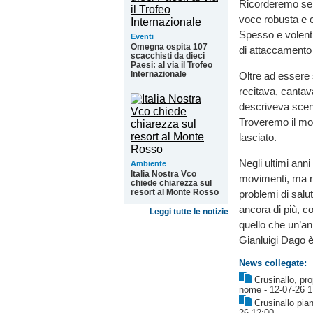
Ricorderemo semp
voce robusta e c
Spesso e volenti
Eventi
Omegna ospita 107
di attaccamento 
scacchisti da dieci
Paesi: al via il Trofeo
Internazionale
Oltre ad essere
recitava, cantava
descriveva scene
Troveremo il mod
lasciato.
Negli ultimi ann
Ambiente
Italia Nostra Vco
movimenti, ma no
chiede chiarezza sul
resort al Monte Rosso
problemi di salut
ancora di più, c
Leggi tutte le notizie
quello che un’an
Gianluigi Dago è
News collegate:
Crusinallo, pr
nome
- 12-07-26 1
Crusinallo pia
26 12:00