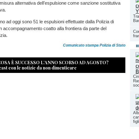
a misura alternativa dell’espulsione come sanzione sostitutiva
iva.
Tra
Bav
anno ad oggi sono 51 le espulsioni effettuate dalla Polizia di
on accompagnamento coatto alla frontiera da parte del
Con
zia.
fra
m
Comunicato stampa Polizia di Stato
 COSA È SUCCESSO L’ANNO SCORSO AD AGOSTO?
cast con le notizie da non dimenticare
Cin
Ras
so
Alb
cam
fig