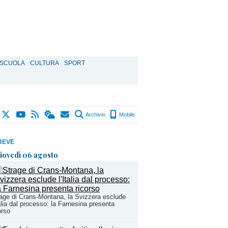
SCUOLA
CULTURA
SPORT
Archivio
Mobile
REVE
iovedì 06 agosto
age di Crans-Montana, la Svizzera esclude
talia dal processo: la Farnesina presenta
orso