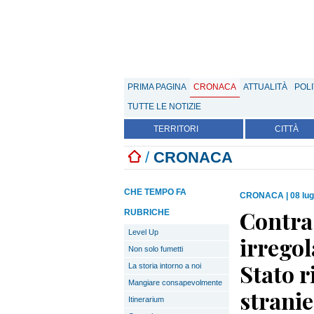
PRIMA PAGINA
CRONACA
ATTUALITÀ
POLI
TUTTE LE NOTIZIE
TERRITORI
CITTÀ
/
CRONACA
CHE TEMPO FA
CRONACA
|
08 lug
Contra
RUBRICHE
Level Up
irregol
Non solo fumetti
Stato r
La storia intorno a noi
Mangiare consapevolmente
stranie
Itinerarium