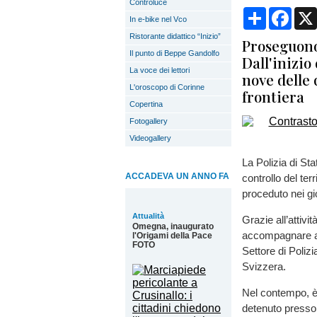
Controluce
Condividi
Face
In e-bike nel Vco
Ristorante didattico “Inizio”
Proseguono 
Il punto di Beppe Gandolfo
Dall'inizio
La voce dei lettori
nove delle
L'oroscopo di Corinne
frontiera
Copertina
Fotogallery
Videogallery
La Polizia di Sta
ACCADEVA UN ANNO FA
controllo del ter
proceduto nei gior
Attualità
Grazie all’attivi
Omegna, inaugurato
accompagnare a T
l'Origami della Pace
FOTO
Settore di Poliz
Svizzera.
Nel contempo, è 
detenuto presso 