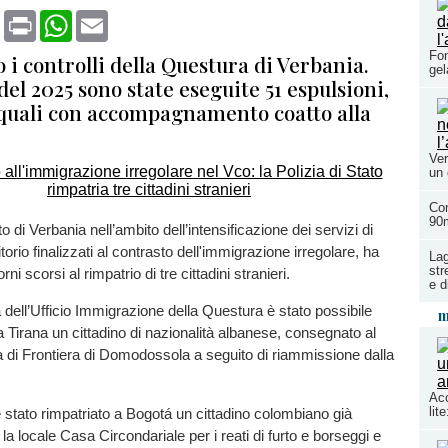
book
X
Print
WhatsApp
Email
Fon
i controlli della Questura di Verbania.
gel
 del 2025 sono state eseguite 51 espulsioni,
 quali con accompagnamento coatto alla
Ver
un 
Con
90
to di Verbania nell’ambito dell’intensificazione dei servizi di
ritorio finalizzati al contrasto dell'immigrazione irregolare, ha
Lag
str
ni scorsi al rimpatrio di tre cittadini stranieri.
e d
tà dell’Ufficio Immigrazione della Questura è stato possibile
m
irana un cittadino di nazionalità albanese, consegnato al
ia di Frontiera di Domodossola a seguito di riammissione dalla
Acc
lit
stato rimpatriato a Bogotá un cittadino colombiano già
la locale Casa Circondariale per i reati di furto e borseggi e