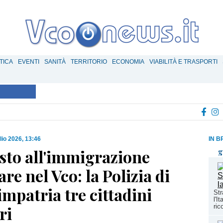
TICA
EVENTI
SANITÀ
TERRITORIO
ECONOMIA
VIABILITÀ E TRASPORTI
lio 2026, 13:46
IN B
sto all'immigrazione
g
are nel Vco: la Polizia di
impatria tre cittadini
Str
l'I
ri
ric