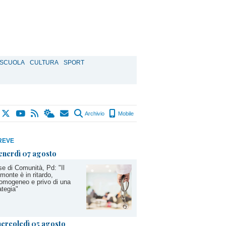
SCUOLA
CULTURA
SPORT
Archivio
Mobile
REVE
enerdì 07 agosto
e di Comunità, Pd: "Il
monte è in ritardo,
omogeneo e privo di una
ategia"
ercoledì 05 agosto