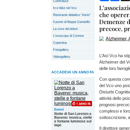
Controluce
L'associaz
In e-bike nel Vco
che opererà
Ristorante didattico “Inizio”
Demenze di
Il punto di Beppe Gandolfo
precoce, pr
La voce dei lettori
L'oroscopo di Corinne
Copertina
Fotogallery
L’Asl Vco ha sti
Videogallery
Alzheimer del Vc
delle loro famigl
ACCADEVA UN ANNO FA
Con questa conv
del Vco uno psico
Disturbi Cogniti
attività dello ps
prognosi precoce
Eventi
complessi e loro
Notte di San Lorenzo a
sottoscrizione, 
Baveno: musica, stelle
e fontane luminose sul
lago
Il direttore gene