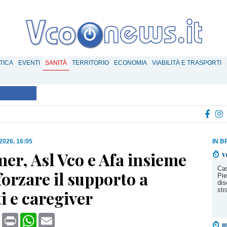
TICA
EVENTI
SANITÀ
TERRITORIO
ECONOMIA
VIABILITÀ E TRASPORTI
 2026, 16:05
IN B
er, Asl Vco e Afa insieme
v
Cas
forzare il supporto a
Pie
dis
str
i e caregiver
book
X
Print
WhatsApp
Email
m