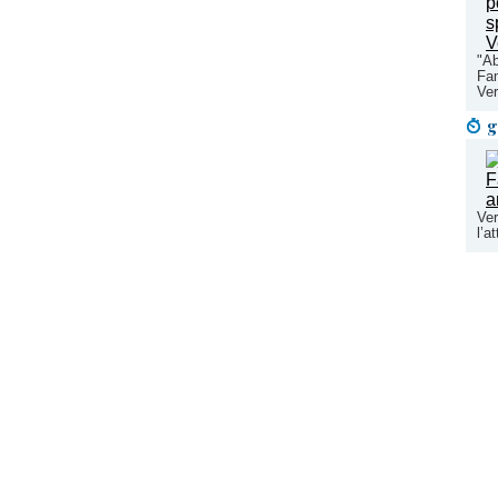
"Ab
Fam
Ver
g
Ver
l’a