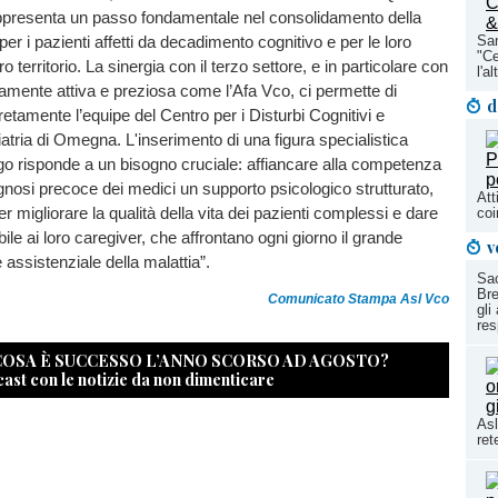
presenta un passo fondamentale nel consolidamento della
San
per i pazienti affetti da decadimento cognitivo e per le loro
"Ce
ro territorio. La sinergia con il terzo settore, e in particolare con
l'a
camente attiva e preziosa come l’Afa Vco, ci permette di
d
etamente l’equipe del Centro per i Disturbi Cognitivi e
tria di Omegna. L'inserimento di una figura specialistica
o risponde a un bisogno cruciale: affiancare alla competenza
iagnosi precoce dei medici un supporto psicologico strutturato,
Att
r migliorare la qualità della vita dei pazienti complessi e dare
coi
bile ai loro caregiver, che affrontano ogni giorno il grande
v
 assistenziale della malattia”.
Sac
Br
Comunicato Stampa Asl Vco
gli
res
 COSA È SUCCESSO L’ANNO SCORSO AD AGOSTO?
cast con le notizie da non dimenticare
Asl
ret