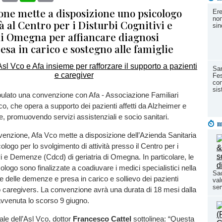
ione mette a disposizione uno psicologo
Ere
non
 al Centro per i Disturbi Cognitivi e
sin
 Omegna per affiancare diagnosi
esa in carico e sostegno alle famiglie
San
Fes
con
si
pulato una convenzione con Afa - Associazione Familiari
o, che opera a supporto dei pazienti affetti da Alzheimer e
ie, promuovendo servizi assistenziali e socio sanitari.
m
enzione, Afa Vco mette a disposizione dell’Azienda Sanitaria
logo per lo svolgimento di attività presso il Centro per i
vi e Demenze (Cdcd) di geriatria di Omegna. In particolare, le
icologo sono finalizzate a coadiuvare i medici specialistici nella
Sac
 delle demenze e presa in carico e sollievo dei pazienti
val
ser
 caregivers. La convenzione avrà una durata di 18 mesi dalla
avvenuta lo scorso 9 giugno.
rale dell’Asl Vco, dottor
Francesco Cattel
sottolinea: “Questa