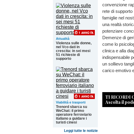
convenzione rap
rete di supporto 
famiglie nel nost
una realtà stori
potenziare concr
Demenze di geria
Attualità
Violenza sulle donne,
come lo psicolog
nel Vco dati in
clinica e alla d
crescita: in sei mesi
51 richieste di
indispensabile pe
supporto
un sollievo tangi
carico emotivo e
TI RICORDI
Ascolta il pod
Viabilità e trasporti
Trenord sbarca su
WeChat: il primo
operatore ferroviario
italiano a guidare i
turisti cinesi
Leggi tutte le notizie