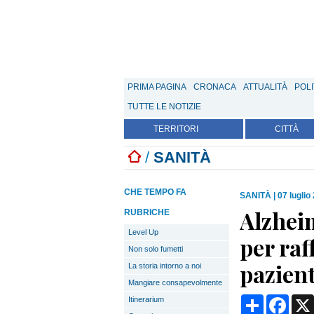
PRIMA PAGINA
CRONACA
ATTUALITÀ
POLI
TUTTE LE NOTIZIE
TERRITORI
CITTÀ
/
SANITÀ
CHE TEMPO FA
SANITÀ
|
07 luglio
Alzheim
RUBRICHE
Level Up
per raf
Non solo fumetti
pazient
La storia intorno a noi
Mangiare consapevolmente
Condividi
Face
Itinerarium