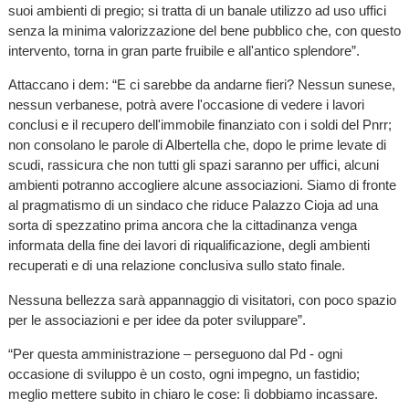
suoi ambienti di pregio; si tratta di un banale utilizzo ad uso uffici
senza la minima valorizzazione del bene pubblico che, con questo
intervento, torna in gran parte fruibile e all'antico splendore”.
Attaccano i dem: “E ci sarebbe da andarne fieri? Nessun sunese,
nessun verbanese, potrà avere l'occasione di vedere i lavori
conclusi e il recupero dell'immobile finanziato con i soldi del Pnrr;
non consolano le parole di Albertella che, dopo le prime levate di
scudi, rassicura che non tutti gli spazi saranno per uffici, alcuni
ambienti potranno accogliere alcune associazioni. Siamo di fronte
al pragmatismo di un sindaco che riduce Palazzo Cioja ad una
sorta di spezzatino prima ancora che la cittadinanza venga
informata della fine dei lavori di riqualificazione, degli ambienti
recuperati e di una relazione conclusiva sullo stato finale.
Nessuna bellezza sarà appannaggio di visitatori, con poco spazio
per le associazioni e per idee da poter sviluppare”.
“Per questa amministrazione – perseguono dal Pd - ogni
occasione di sviluppo è un costo, ogni impegno, un fastidio;
meglio mettere subito in chiaro le cose: lì dobbiamo incassare.