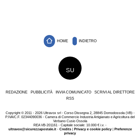
HOME
INDIETRO
SU
REDAZIONE
PUBBLICITÀ
INVIA COMUNICATO
SCRIVI AL DIRETTORE
RSS
Copyright © 2011 - 2026 Ultravox srl - Corso Dissegna 2, 28845 Domodossola (VB) -
P.IVA/C.F. 02344090036 - Camera di Commercio Industria Artigianato e Agricoltura del
Verbano Cusio Ossola
REA VB-201161 - Capitale sociale: 10.000 € i.v. -
ultravox@sicurezzapostale.it
-
Credits
|
Privacy e cookie policy
|
Preferenze
privacy