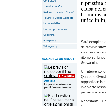
Controluce
ripristino 
In e-bike nel Vco
causa del c
Ristorante didattico “Inizio”
la manovra 
Il punto di Beppe Gandolfo
unico in in
La voce dei lettori
L'oroscopo di Corinne
Copertina
Fotogallery
Sarà completato 
Videogallery
dell’amministrazi
soppressi a caus
ritorno sul lungo
ACCADEVA UN ANNO FA
Giovannina.
Un intervento, qu
Quartiere Ovest,
Attualità
rapporti con la c
Le previsioni meteo
intervento resos
per il fine settimana
per recuperare s
Nonostante il C