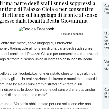
di una parte degli stalli sunesi soppressi a
Cas
antiere di Palazzo Cioia e per consentire
pri
"im
di ritorno sul lungolago di fronte al senso
gresso dalla località Beata Giovannina
''S
Foto da Facebook
nel
dem
entro fine mese, salvo lungaggini, l’intervento
all
org
one cittadina utile al ripristino di una parte degli stalli sunesi
a del cantiere di Palazzo Cioia e per consentire la manovra di
lago di fronte al senso unico in ingresso dalla località Beata
Ver
Bia
div
ello su via Troubetzkoy, che era stato chiesto, tra gli altri, dal
 che vigila sulla realizzazione del lavoro e mantiene costanti i
omunità locale e i suoi amministratori: “Si tratta di un
i indispensabile dopo l’inversione del senso di marcia, anche
Cas
giu
pazi di sosta per auto e moto”.
lun
omune di Verbania abbia optato per una soluzione che non