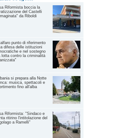
a Riformista boccia la
vatizzazione del Castelli
maginata" da Riboldi
calfaro punto di riferimento
la difesa delle istituzioni
ocratiche e nel sostegno
a lotta contro la criminalità
anizzata''
bania si prepara alla Notte
nca: musica, spettacoli e
ertimento fino all'alba
a Riformista: "Sindaco e
nta ritirino l'intitolazione del
golago a Ramelli"