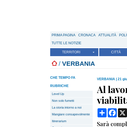
PRIMA PAGINA
CRONACA
ATTUALITÀ
POLI
TUTTE LE NOTIZIE
TERRITORI
CITTÀ
/
VERBANIA
CHE TEMPO FA
VERBANIA
|
21 gi
Al lavo
RUBRICHE
Level Up
viabili
Non solo fumetti
La storia intorno a noi
Condividi
Face
Mangiare consapevolmente
Itinerarium
Sarà comple