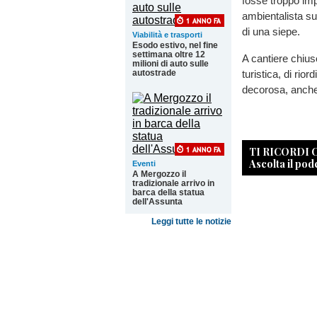
fosse troppo im
ambientalista sul
di una siepe.
Viabilità e trasporti
Esodo estivo, nel fine
settimana oltre 12
A cantiere chiuso
milioni di auto sulle
turistica, di rio
autostrade
decorosa, anche 
TI RICORDI
Ascolta il pod
Eventi
A Mergozzo il
tradizionale arrivo in
barca della statua
dell'Assunta
Leggi tutte le notizie