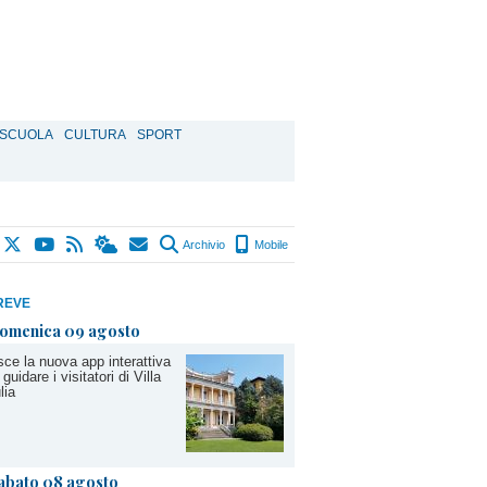
SCUOLA
CULTURA
SPORT
Archivio
Mobile
REVE
omenica 09 agosto
ce la nuova app interattiva
 guidare i visitatori di Villa
lia
abato 08 agosto