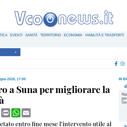
TICA
EVENTI
SANITÀ
TERRITORIO
ECONOMIA
VIABILITÀ E TRASPORTI
ugno 2026, 17:00
IN B
ro a Suna per migliorare la
d
Nas
tà
per
Giu
book
X
Print
WhatsApp
Email
tato entro fine mese l’intervento utile al
s