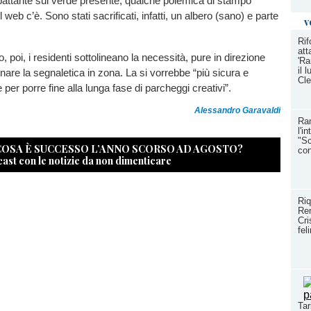
pattante sul verde presente, qualche polemica di stampo
 web c’è. Sono stati sacrificati, infatti, un albero (sano) e parte
v
Ri
att
, poi, i residenti sottolineano la necessità, pure in direzione
'Ra
il 
rdinare la segnaletica in zona. La si vorrebbe “più sicura e
Cle
per porre fine alla lunga fase di parcheggi creativi”.
Alessandro Garavaldi
Ram
l'i
"Sc
 COSA È SUCCESSO L’ANNO SCORSO AD AGOSTO?
con
cast con le notizie da non dimenticare
Riq
Rem
Cri
fel
Tar