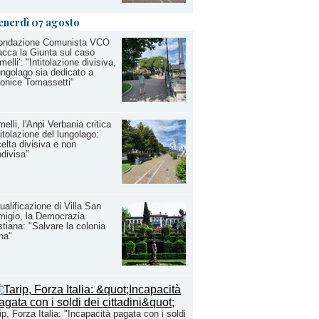
enerdì 07 agosto
fondazione Comunista VCO
acca la Giunta sul caso
melli': "Intitolazione divisiva,
lungolago sia dedicato a
onice Tomassetti"
elli, l'Anpi Verbania critica
ntitolazione del lungolago:
elta divisiva e non
divisa"
ualificazione di Villa San
igio, la Democrazia
stiana: "Salvare la colonia
ina"
ip, Forza Italia: "Incapacità pagata con i soldi