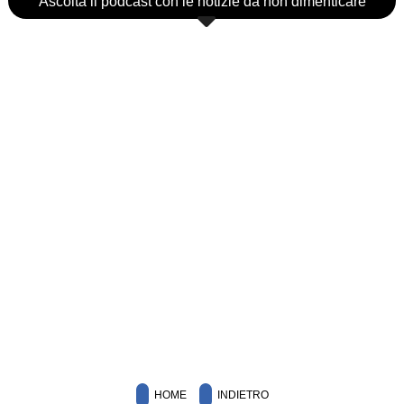
Ascolta il podcast con le notizie da non dimenticare
HOME
INDIETRO