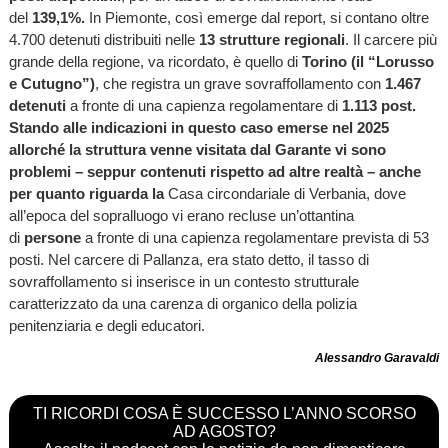
del
139,1%.
In Piemonte, così emerge dal report, si contano oltre
4.700 detenuti distribuiti nelle
13 strutture regionali
. Il carcere più
grande della regione, va ricordato, è quello di
Torino (il “Lorusso
e Cutugno”)
, che registra un grave sovraffollamento con
1.467
detenuti
a fronte di una capienza regolamentare di
1.113 post.
Stando alle indicazioni in questo caso emerse nel 2025
allorché la struttura venne visitata dal Garante vi sono
problemi – seppur contenuti rispetto ad altre realtà – anche
per quanto riguarda la
Casa circondariale di Verbania, dove
all’epoca del sopralluogo vi erano recluse un’ottantina
di
persone
a fronte di una capienza regolamentare prevista di 53
posti. Nel
carcere di Pallanza, era stato detto, il tasso di
sovraffollamento si inserisce in un contesto strutturale
caratterizzato da una carenza di organico della polizia
penitenziaria e degli educatori.
Alessandro Garavaldi
TI RICORDI COSA È SUCCESSO L’ANNO SCORSO
AD AGOSTO?