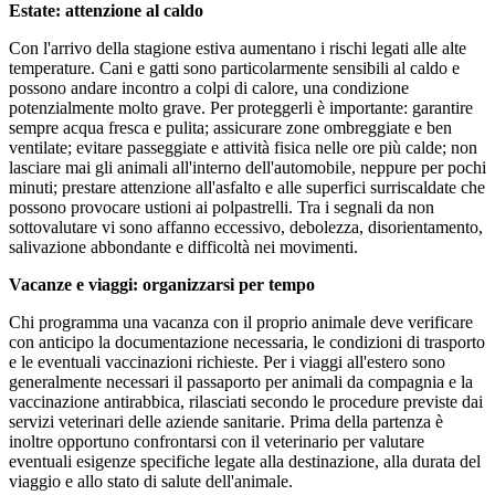
Estate: attenzione al caldo
Con l'arrivo della stagione estiva aumentano i rischi legati alle alte
temperature. Cani e gatti sono particolarmente sensibili al caldo e
possono andare incontro a colpi di calore, una condizione
potenzialmente molto grave. Per proteggerli è importante: garantire
sempre acqua fresca e pulita; assicurare zone ombreggiate e ben
ventilate; evitare passeggiate e attività fisica nelle ore più calde; non
lasciare mai gli animali all'interno dell'automobile, neppure per pochi
minuti; prestare attenzione all'asfalto e alle superfici surriscaldate che
possono provocare ustioni ai polpastrelli. Tra i segnali da non
sottovalutare vi sono affanno eccessivo, debolezza, disorientamento,
salivazione abbondante e difficoltà nei movimenti.
Vacanze e viaggi: organizzarsi per tempo
Chi programma una vacanza con il proprio animale deve verificare
con anticipo la documentazione necessaria, le condizioni di trasporto
e le eventuali vaccinazioni richieste. Per i viaggi all'estero sono
generalmente necessari il passaporto per animali da compagnia e la
vaccinazione antirabbica, rilasciati secondo le procedure previste dai
servizi veterinari delle aziende sanitarie. Prima della partenza è
inoltre opportuno confrontarsi con il veterinario per valutare
eventuali esigenze specifiche legate alla destinazione, alla durata del
viaggio e allo stato di salute dell'animale.