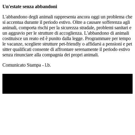
Un'estate senza abbandoni
L'abbandono degli animali rappresenta ancora oggi un problema che
si accentua durante il periodo estivo. Oltre a causare sofferenza agli
animali, comporta rischi per la sicurezza stradale, problemi sanitari e
un aggravio per le strutture di accoglienza. L'abbandono di animali
costituisce un reato ed è punito dalla legge. Programmare per tempo
le vacanze, scegliere strutture pet-friendly o affidarsi a pensioni e pet
sitter qualificati consente di affrontare serenamente il periodo estivo
senza rinunciare alla compagnia dei propri animali.
Comunicato Stampa - l.b.
TI RICORDI COSA È SUCCESSO L’ANNO
SCORSO AD AGOSTO?
Ascolta il podcast con le notizie da non dimenticare