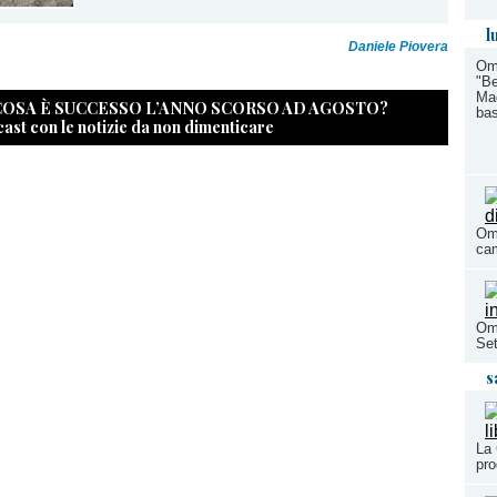
l
Daniele Piovera
Ome
"Be
Ma
 COSA È SUCCESSO L’ANNO SCORSO AD AGOSTO?
bas
cast con le notizie da non dimenticare
Ome
ca
Ome
Se
s
La 
pro