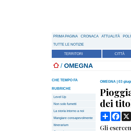
PRIMA PAGINA
CRONACA
ATTUALITÀ
POLI
TUTTE LE NOTIZIE
TERRITORI
CITTÀ
/
OMEGNA
CHE TEMPO FA
OMEGNA
|
03 giug
Pioggia
RUBRICHE
Level Up
dei tit
Non solo fumetti
La storia intorno a noi
Condividi
Face
Mangiare consapevolmente
Itinerarium
Gli eserce