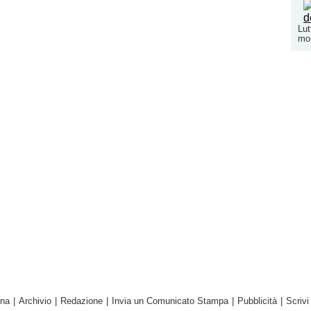
Lut
mo
ina
|
Archivio
|
Redazione
|
Invia un Comunicato Stampa
|
Pubblicità
|
Scrivi