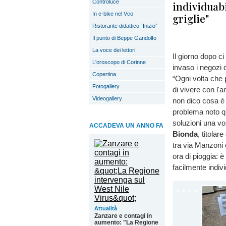
Controluce
individuabi
In e-bike nel Vco
griglie"
Ristorante didattico “Inizio”
Il punto di Beppe Gandolfo
La voce dei lettori
Il giorno dopo ci
L'oroscopo di Corinne
invaso i negozi 
Copertina
“Ogni volta che 
Fotogallery
di vivere con l'a
Videogallery
non dico cosa è 
problema noto qu
soluzioni una vo
ACCADEVA UN ANNO FA
Bionda
, titolar
tra via Manzoni 
ora di pioggia: 
facilmente indivi
Attualità
Zanzare e contagi in
aumento: "La Regione