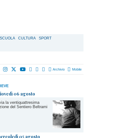
SCUOLA
CULTURA
SPORT
Archivio
Mobile
REVE
iovedì 06 agosto
via la ventiquattresima
zione del Sentiero Beltrami
ercoledì 05 agosto