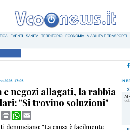
TICA
EVENTI
SANITÀ
TERRITORIO
ECONOMIA
VIABILITÀ E TRASPORTI
no 2026, 17:05
IN B
 e negozi allagati, la rabbia
g
Al 
olari: "Si trovino soluzioni"
edi
book
X
Print
WhatsApp
Email
nti denunciano: "La causa è facilmente
m