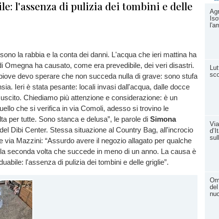
le: l'assenza di pulizia dei tombini e delle
Agr
Iso
l'a
 sono la rabbia e la conta dei danni. L'acqua che ieri mattina ha
di Omegna ha causato, come era prevedibile, dei veri disastri.
Lut
sco
piove devo sperare che non succeda nulla di grave: sono stufa
nsia. Ieri è stata pesante: locali invasi dall'acqua, dalle docce
uscito. Chiediamo più attenzione e considerazione: è un
ello che si verifica in via Comoli, adesso si trovino le
lta per tutte. Sono stanca e delusa”, le parole di
Simona
Via
e del Dibi Center. Stessa situazione al Country Bag, all'incrocio
d’I
sul
e via Mazzini: “Assurdo avere il negozio allagato per qualche
è la seconda volta che succede in meno di un anno. La causa è
duabile: l'assenza di pulizia dei tombini e delle griglie”.
Om
del
nuo