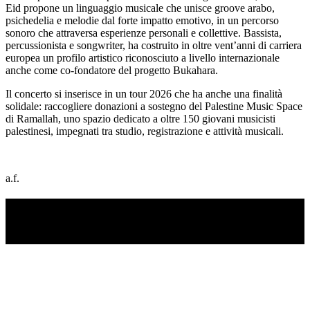
Eid propone un linguaggio musicale che unisce groove arabo,
psichedelia e melodie dal forte impatto emotivo, in un percorso
sonoro che attraversa esperienze personali e collettive. Bassista,
percussionista e songwriter, ha costruito in oltre vent’anni di carriera
europea un profilo artistico riconosciuto a livello internazionale
anche come co-fondatore del progetto Bukahara.
Il concerto si inserisce in un tour 2026 che ha anche una finalità
solidale: raccogliere donazioni a sostegno del Palestine Music Space
di Ramallah, uno spazio dedicato a oltre 150 giovani musicisti
palestinesi, impegnati tra studio, registrazione e attività musicali.
a.f.
TI RICORDI COSA È SUCCESSO L’ANNO
SCORSO AD AGOSTO?
Ascolta il podcast con le notizie da non dimenticare