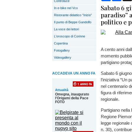
Controluce
Sabato 6 gi
In e-bike nel Vco
paradiso” a
Ristorante didattico “Inizio”
politico e 
Il punto di Beppe Gandolfo
La voce dei lettori
L'oroscopo di Corinne
Copertina
A cento anni dal
Fotogallery
momento pubblic
Videogallery
partigiano protag
Sabato 6 giugno, 
ACCADEVA UN ANNO FA
l’iniziativa “Un 
nel centenario d
Attualità
figura di riferim
Omegna, inaugurato
l'Origami della Pace
regionale.
FOTO
Partigiano nella
Regione Piemont
legge regionale 
n. 30), contribue