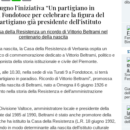
diba
ugno l’iniziativa “Un partigiano in
 Fondotoce per celebrare la figura del
partigiano già presidente dell’istituto
Fer
Bir
la nascita, la Casa della Resistenza di Verbania ospita un
g
o di commemorazione dedicato a Vittorio Beltrami, politico e
onista della storia istituzionale e civile del Piemonte.
alle 10.30, nella sede di via Turati 9 a Fondotoce, si terrà
Sve
partigiano in paradiso. Ricordo di Vittorio Beltrami”, promossa
Fes
ella nascita di Beltrami, nato a Omegna il 6 giugno 1926 e
Gia
ento nella storia della Resistenza e dell’amministrazione
del
per
 Divisione Valtoce, amministratore locale e presidente della
e dal 1985 al 1990, Beltrami è stato anche promotore della
Dal
che ha istituito la Casa della Resistenza (L.R. 18 giugno 1992,
del
ndo in modo determinante alla nascita dell’istituto culturale