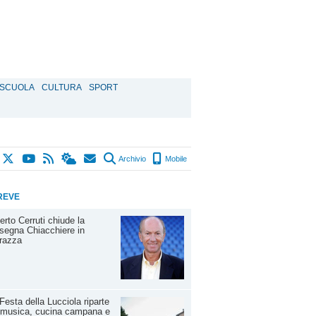
SCUOLA
CULTURA
SPORT
Archivio
Mobile
REVE
erto Cerruti chiude la
segna Chiacchiere in
razza
Festa della Lucciola riparte
 musica, cucina campana e