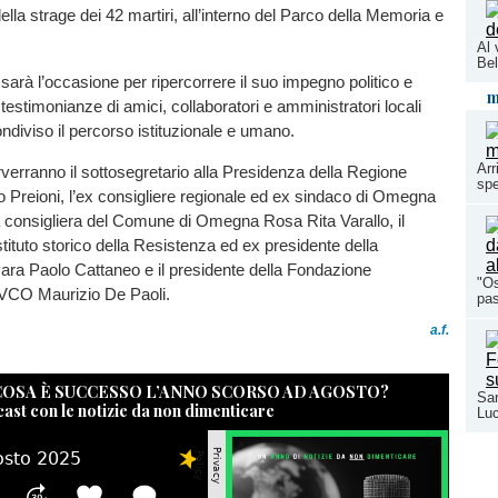
ella strage dei 42 martiri, all’interno del Parco della Memoria e
Al 
Bel
arà l’occasione per ripercorrere il suo impegno politico e
m
 testimonianze di amici, collaboratori e amministratori locali
diviso il percorso istituzionale e umano.
Arr
terverranno il sottosegretario alla Presidenza della Regione
spe
 Preioni, l’ex consigliere regionale ed ex sindaco di Omegna
a consigliera del Comune di Omegna Rosa Rita Varallo, il
stituto storico della Resistenza ed ex presidente della
ara Paolo Cattaneo e il presidente della Fondazione
"Os
 VCO Maurizio De Paoli.
pas
a.f.
 COSA È SUCCESSO L’ANNO SCORSO AD AGOSTO?
San
cast con le notizie da non dimenticare
Luc