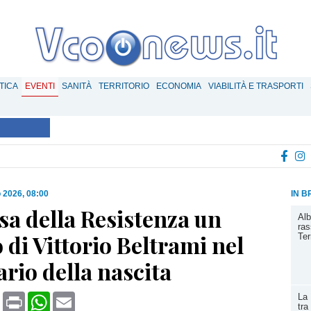
TICA
EVENTI
SANITÀ
TERRITORIO
ECONOMIA
VIABILITÀ E TRASPORTI
 2026, 08:00
IN B
sa della Resistenza un
Alb
ras
 di Vittorio Beltrami nel
Ter
rio della nascita
book
X
Print
WhatsApp
Email
La 
tra