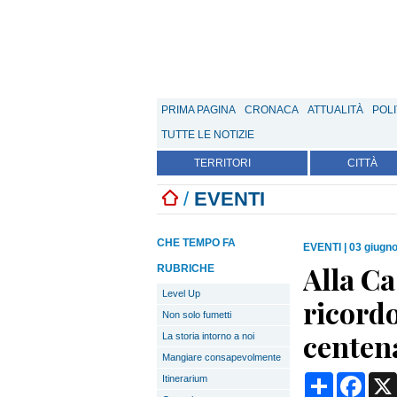
PRIMA PAGINA
CRONACA
ATTUALITÀ
POLI
TUTTE LE NOTIZIE
TERRITORI
CITTÀ
/
EVENTI
CHE TEMPO FA
EVENTI
|
03 giugno
Alla Ca
RUBRICHE
Level Up
ricordo
Non solo fumetti
centena
La storia intorno a noi
Mangiare consapevolmente
Condividi
Face
Itinerarium