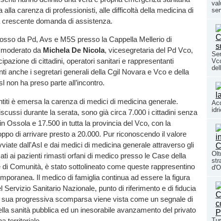
val
ta alla carenza di professionisti, alle difficoltà della medicina di
ser
la crescente domanda di assistenza.
mosso da Pd, Avs e M5S presso la Cappella Mellerio di
 moderato da
Michela De Nicola
, vicesegretaria del Pd Vco,
Ser
cipazione di cittadini, operatori sanitari e rappresentanti
Vco
del
nti anche i segretari generali della Cgil Novara e Vco e della
sl non ha preso parte all’incontro.
entiti è emersa la carenza di medici di medicina generale.
Acq
idr
iscussi durante la serata, sono già circa 7.000 i cittadini senza
n Ossola e 17.500 in tutta la provincia del Vco, con la
oppo di arrivare presto a 20.000. Pur riconoscendo il valore
avviate dall'Asl e dai medici di medicina generale attraverso gli
Olt
ati ai pazienti rimasti orfani di medico presso le Case della
str
 di Comunità, è stato sottolineato come queste rappresentino
d'O
mporanea. Il medico di famiglia continua ad essere la figura
 Servizio Sanitario Nazionale, punto di riferimento e di fiducia
 La sua progressiva scomparsa viene vista come un segnale di
lla sanità pubblica ed un inesorabile avanzamento del privato
 territoriale.
Tur