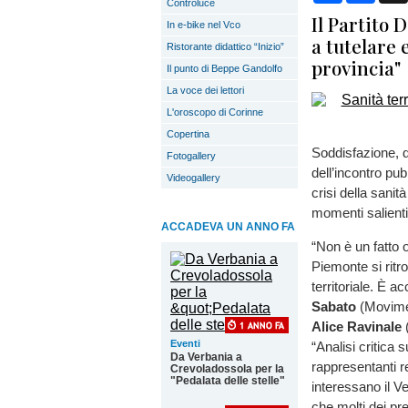
Controluce
Il Partito 
In e-bike nel Vco
a tutelare e
Ristorante didattico “Inizio”
provincia"
Il punto di Beppe Gandolfo
La voce dei lettori
L'oroscopo di Corinne
Copertina
Soddisfazione, d
Fotogallery
dell’incontro pu
Videogallery
crisi della sanità
momenti salienti
ACCADEVA UN ANNO FA
“Non è un fatto 
Piemonte si rit
territoriale. È
Sabato
(Movimen
Alice Ravinale
(
Eventi
“Analisi critica s
Da Verbania a
rappresentanti re
Crevoladossola per la
"Pedalata delle stelle"
interessano il V
che molti dei pr