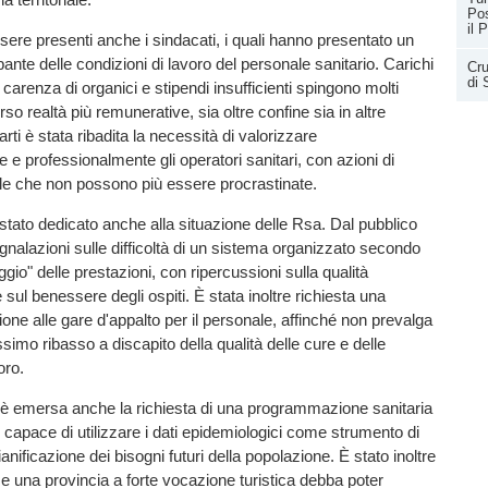
Pos
il 
ere presenti anche i sindacati, i quali hanno presentato un
nte delle condizioni di lavoro del personale sanitario. Carichi
Cru
di
, carenza di organici e stipendi insufficienti spingono molti
rso realtà più remunerative, sia oltre confine sia in altre
arti è stata ribadita la necessità di valorizzare
 professionalmente gli operatori sanitari, con azioni di
le che non possono più essere procrastinate.
tato dedicato anche alla situazione delle Rsa. Dal pubblico
gnalazioni sulle difficoltà di un sistema organizzato secondo
aggio" delle prestazioni, con ripercussioni sulla qualità
 sul benessere degli ospiti. È stata inoltre richiesta una
one alle gare d'appalto per il personale, affinché non prevalga
simo ribasso a discapito della qualità delle cure e delle
oro.
ti è emersa anche la richiesta di una programmazione sanitaria
, capace di utilizzare i dati epidemiologici come strumento di
nificazione dei bisogni futuri della popolazione. È stato inoltre
e una provincia a forte vocazione turistica debba poter