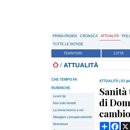
PRIMA PAGINA
CRONACA
ATTUALITÀ
POLI
TUTTE LE NOTIZIE
TERRITORI
CITTÀ
/
ATTUALITÀ
CHE TEMPO FA
ATTUALITÀ
|
03 gi
Sanità 
RUBRICHE
Level Up
di Domo
Non solo fumetti
cambio
La storia intorno a noi
Mangiare consapevolmente
Condividi
Face
Itinerarium