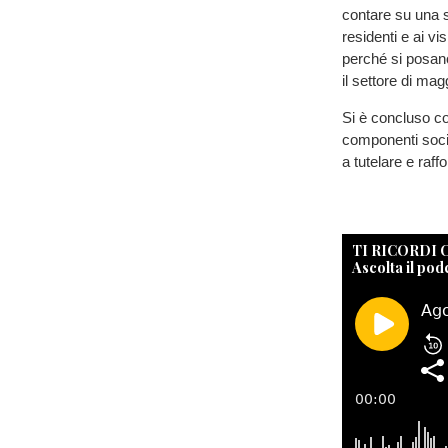
contare su una sa
residenti e ai v
perché si posano
il settore di ma
Si è concluso con 
componenti socia
a tutelare e raff
TI RICORDI
Ascolta il pod