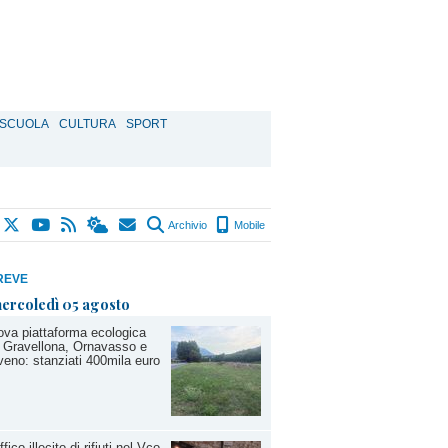
SCUOLA
CULTURA
SPORT
Archivio
Mobile
REVE
ercoledì 05 agosto
va piattaforma ecologica
 Gravellona, Ornavasso e
eno: stanziati 400mila euro
ffico illecito di rifiuti nel Vco