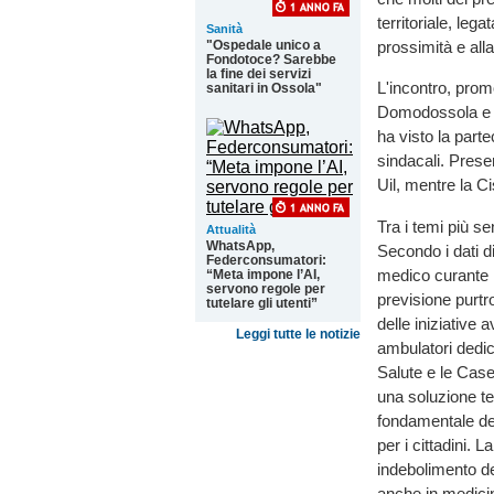
territoriale, lega
Sanità
"Ospedale unico a
prossimità e al
Fondotoce? Sarebbe
la fine dei servizi
L'incontro, pro
sanitari in Ossola"
Domodossola e
ha visto la parte
sindacali. Prese
Uil, mentre la Ci
Tra i temi più s
Attualità
WhatsApp,
Secondo i dati d
Federconsumatori:
medico curante i
“Meta impone l’AI,
servono regole per
previsione purtr
tutelare gli utenti”
delle iniziative 
Leggi tutte le notizie
ambulatori dedic
Salute e le Case
una soluzione te
fondamentale del
per i cittadini.
indebolimento de
anche in medicina