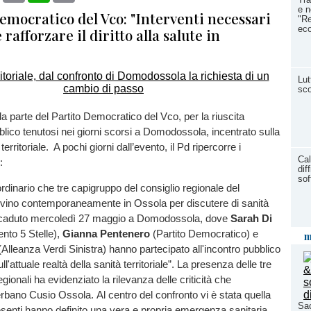
e n
Democratico del Vco: "Interventi necessari
"Re
eco
 rafforzare il diritto alla salute in
Lut
sco
a parte del Partito Democratico del Vco, per la riuscita
bblico tenutosi nei giorni scorsi a Domodossola, incentrato sulla
 territoriale. A pochi giorni dall’evento, il Pd ripercorre i
Cal
:
dif
sof
ordinario che tre capigruppo del consiglio regionale del
rovino contemporaneamente in Ossola per discutere di sanità
 accaduto mercoledì 27 maggio a Domodossola, dove
Sarah Di
to 5 Stelle),
Gianna Pentenero
(Partito Democratico) e
m
Alleanza Verdi Sinistra) hanno partecipato all'incontro pubblico
ull'attuale realtà della sanità territoriale”. La presenza delle tre
gionali ha evidenziato la rilevanza delle criticità che
erbano Cusio Ossola. Al centro del confronto vi è stata quella
Sac
esenti hanno definito una vera e propria emergenza sanitaria