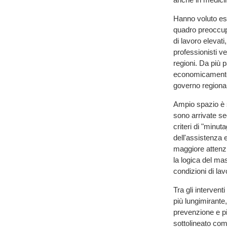
Hanno voluto ess
quadro preoccupa
di lavoro elevati
professionisti ve
regioni. Da più p
economicamente e
governo regiona
Ampio spazio è s
sono arrivate se
criteri di "minut
dell'assistenza e
maggiore attenzi
la logica del mas
condizioni di lav
Tra gli interven
più lungimirante
prevenzione e pia
sottolineato com