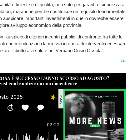
nità efficiente e di qualità, non solo per garantire sicurezza ai
isitatori, ma anche perché costituisce un requisito fondamentale
 auspicare importanti investimenti in quello dovrebbe essere
ggiore sviluppo economico della provincia.
l’auspicio di ulteriori incontri pubblici di confronto fra tutte le
li che monitorizzino la messa in opera di interventi necessari
orzare il diritto alla salute nel Verbano Cusio Ossola”.
l.b.
 COSA È SUCCESSO L’ANNO SCORSO AD AGOSTO?
cast con le notizie da non dimenticare