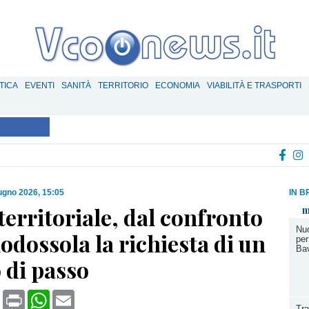
TICA
EVENTI
SANITÀ
TERRITORIO
ECONOMIA
VIABILITÀ E TRASPORTI
ugno 2026, 15:05
IN B
territoriale, dal confronto
m
Nuo
dossola la richiesta di un
per
Bav
 di passo
book
X
Print
WhatsApp
Email
Tra