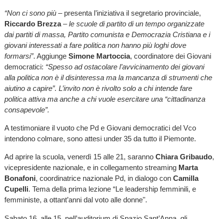
“Non ci sono più
– presenta l’iniziativa il segretario provinciale,
Riccardo Brezza
–
le scuole di partito di un tempo organizzate
dai partiti di massa, Partito comunista e Democrazia Cristiana e i
giovani interessati a fare politica non hanno più loghi dove
formarsi”
. Aggiunge
Simone Martoccia
, coordinatore dei Giovani
democratici:
“Spesso ad ostacolare l’avvicinamento dei giovani
alla politica non è il disinteressa ma la mancanza di strumenti che
aiutino a capire”. L’invito non è rivolto solo a chi intende fare
politica attiva ma anche a chi vuole esercitare una “cittadinanza
consapevole”.
A testimoniare il vuoto che Pd e Giovani democratici del Vco
intendono colmare, sono attesi under 35 da tutto il Piemonte.
Ad aprire la scuola, venerdì 15 alle 21, saranno
Chiara Gribaudo
,
vicepresidente nazionale, e in collegamento streaming
Marta
Bonafoni
, coordinatrice nazionale Pd, in dialogo con
Camilla
Cupelli
. Tema della prima lezione “Le leadership femminili, e
femministe, a ottant’anni dal voto alle donne".
Sabato 16, alle 15, nell’auditorium di Spazio Sant’Anna, gli