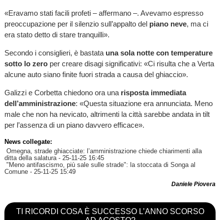
«Eravamo stati facili profeti – affermano –. Avevamo espresso
preoccupazione per il silenzio sull’appalto del
piano neve
, ma ci
era stato detto di stare tranquilli».
Secondo i consiglieri, è bastata
una sola notte con temperature
sotto lo zero
per creare disagi significativi: «Ci risulta che a Verta
alcune auto siano finite fuori strada a causa del ghiaccio».
Galizzi e Corbetta chiedono ora una
risposta immediata
dell’amministrazione
: «Questa situazione era annunciata. Meno
male che non ha nevicato, altrimenti la città sarebbe andata in tilt
per l’assenza di un piano davvero efficace».
News collegate:
Omegna, strade ghiacciate: l’amministrazione chiede chiarimenti alla
ditta della salatura
- 25-11-25 16:45
"Meno antifascismo, più sale sulle strade": la stoccata di Songa al
Comune
- 25-11-25 15:49
Daniele Piovera
TI RICORDI COSA È SUCCESSO L’ANNO SCORSO