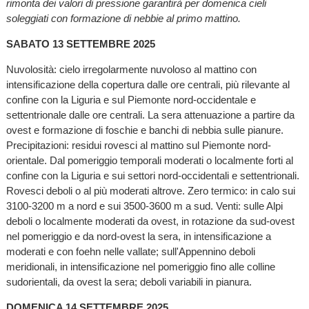
rimonta dei valori di pressione garantirà per domenica cieli
soleggiati con formazione di nebbie al primo mattino.
SABATO 13 SETTEMBRE 2025
Nuvolosità: cielo irregolarmente nuvoloso al mattino con
intensificazione della copertura dalle ore centrali, più rilevante al
confine con la Liguria e sul Piemonte nord-occidentale e
settentrionale dalle ore centrali. La sera attenuazione a partire da
ovest e formazione di foschie e banchi di nebbia sulle pianure.
Precipitazioni: residui rovesci al mattino sul Piemonte nord-
orientale. Dal pomeriggio temporali moderati o localmente forti al
confine con la Liguria e sui settori nord-occidentali e settentrionali.
Rovesci deboli o al più moderati altrove. Zero termico: in calo sui
3100-3200 m a nord e sui 3500-3600 m a sud. Venti: sulle Alpi
deboli o localmente moderati da ovest, in rotazione da sud-ovest
nel pomeriggio e da nord-ovest la sera, in intensificazione a
moderati e con foehn nelle vallate; sull'Appennino deboli
meridionali, in intensificazione nel pomeriggio fino alle colline
sudorientali, da ovest la sera; deboli variabili in pianura.
DOMENICA 14 SETTEMBRE 2025