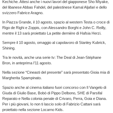
Kechiche. Attesi anche i nuovi lavori del giapponese Sho Miyake,
del libanese Abbas Fahdel, del palestinese Kamal Aljafari e dello
svizzero Fabrice Aragno.
In Piazza Grande, il 10 agosto, spazio al western Testa o croce di
Rigo de Righi e Zoppis, con Alessandro Borghi e John C. Reilly,
mentre il 13 sarà proiettato La petite dernière di Hafsia Herzi.
Sempre il 10 agosto, omaggio al capolavoro di Stanley Kubrick,
Shining.
Tra le novità, anche una serie tv: The Deal di Jean-Stéphane
Bron, in anteprima l’11 agosto.
Nella sezione “Cineasti del presente” sarà presentato Gioia mia di
Margherita Spampinato.
Spazio anche al cinema italiano fuori concorso con Il Vangelo di
Giuda di Giulio Base, Bobò di Pippo Delbono, SHE di Parsifal
Reparato e Nella colonia penale di Crivaro, Perra, Goia e Diana.
Per i più giovani, Io non ti lascio solo di Fabrizio Cattani sarà
proiettato nella sezione Locarno Kids.