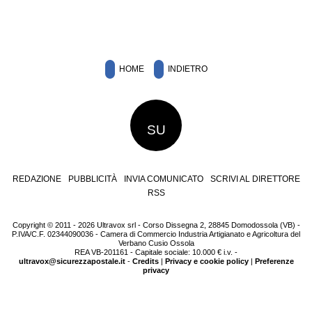
HOME
INDIETRO
SU
REDAZIONE
PUBBLICITÀ
INVIA COMUNICATO
SCRIVI AL DIRETTORE
RSS
Copyright © 2011 - 2026 Ultravox srl - Corso Dissegna 2, 28845 Domodossola (VB) -
P.IVA/C.F. 02344090036 - Camera di Commercio Industria Artigianato e Agricoltura del
Verbano Cusio Ossola
REA VB-201161 - Capitale sociale: 10.000 € i.v. -
ultravox@sicurezzapostale.it
-
Credits
|
Privacy e cookie policy
|
Preferenze
privacy