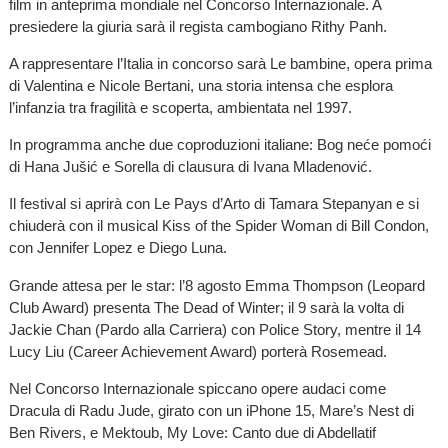
film in anteprima mondiale nel Concorso Internazionale. A
presiedere la giuria sarà il regista cambogiano Rithy Panh.
A rappresentare l’Italia in concorso sarà Le bambine, opera prima
di Valentina e Nicole Bertani, una storia intensa che esplora
l’infanzia tra fragilità e scoperta, ambientata nel 1997.
In programma anche due coproduzioni italiane: Bog neće pomoći
di Hana Jušić e Sorella di clausura di Ivana Mladenović.
Il festival si aprirà con Le Pays d’Arto di Tamara Stepanyan e si
chiuderà con il musical Kiss of the Spider Woman di Bill Condon,
con Jennifer Lopez e Diego Luna.
Grande attesa per le star: l’8 agosto Emma Thompson (Leopard
Club Award) presenta The Dead of Winter; il 9 sarà la volta di
Jackie Chan (Pardo alla Carriera) con Police Story, mentre il 14
Lucy Liu (Career Achievement Award) porterà Rosemead.
Nel Concorso Internazionale spiccano opere audaci come
Dracula di Radu Jude, girato con un iPhone 15, Mare’s Nest di
Ben Rivers, e Mektoub, My Love: Canto due di Abdellatif