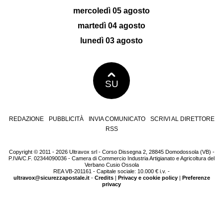
mercoledì 05 agosto
martedì 04 agosto
lunedì 03 agosto
SU
REDAZIONE
PUBBLICITÀ
INVIA COMUNICATO
SCRIVI AL DIRETTORE
RSS
Copyright © 2011 - 2026 Ultravox srl - Corso Dissegna 2, 28845 Domodossola (VB) -
P.IVA/C.F. 02344090036 - Camera di Commercio Industria Artigianato e Agricoltura del
Verbano Cusio Ossola
REA VB-201161 - Capitale sociale: 10.000 € i.v. -
ultravox@sicurezzapostale.it
-
Credits
|
Privacy e cookie policy
|
Preferenze
privacy