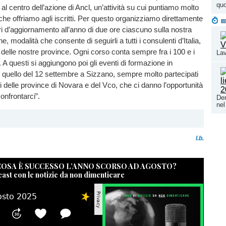
quo
al centro dell’azione di Ancl, un’attività su cui puntiamo molto
i che offriamo agli iscritti. Per questo organizziamo direttamente
m
tri d’aggiornamento all’anno di due ore ciascuno sulla nostra
ne, modalità che consente di seguirli a tutti i consulenti d’Italia,
i delle nostre province. Ogni corso conta sempre fra i 100 e i
Lav
 A questi si aggiungono poi gli eventi di formazione in
quello del 12 settembre a Sizzano, sempre molto partecipati
ti delle province di Novara e del Vco, che ci danno l’opportunità
confrontarci”.
Dem
nel
l.b.
 COSA È SUCCESSO L’ANNO SCORSO AD AGOSTO?
cast con le notizie da non dimenticare