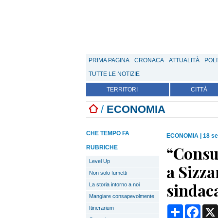
PRIMA PAGINA
CRONACA
ATTUALITÀ
POLI
TUTTE LE NOTIZIE
TERRITORI
CITTÀ
/
ECONOMIA
CHE TEMPO FA
ECONOMIA
|
18 se
“Consul
RUBRICHE
Level Up
a Sizza
Non solo fumetti
sindac
La storia intorno a noi
Mangiare consapevolmente
Condividi
Face
Itinerarium