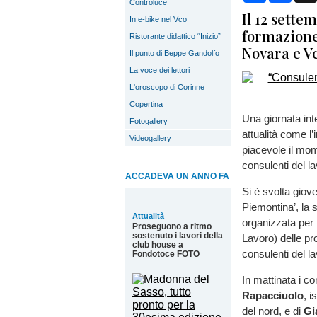
Controluce
Il 12 sette
In e-bike nel Vco
formazione 
Ristorante didattico “Inizio”
Novara e V
Il punto di Beppe Gandolfo
La voce dei lettori
L'oroscopo di Corinne
Copertina
Una giornata inte
Fotogallery
attualità come l’
Videogallery
piacevole il mom
consulenti del l
ACCADEVA UN ANNO FA
Si è svolta giov
Piemontina’, la s
Attualità
organizzata per 
Proseguono a ritmo
sostenuto i lavori della
Lavoro) delle pro
club house a
consulenti del la
Fondotoce FOTO
In mattinata i co
Rapacciuolo
, i
del nord, e di
Gi