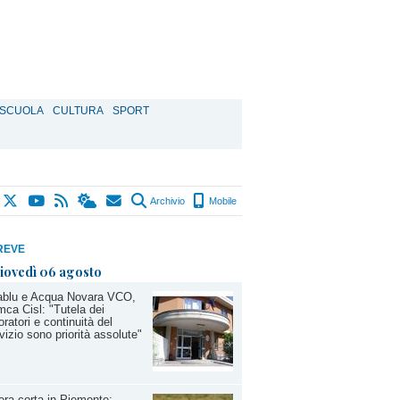
SCUOLA
CULTURA
SPORT
Archivio
Mobile
REVE
iovedì 06 agosto
ablu e Acqua Novara VCO,
ca Cisl: "Tutela dei
oratori e continuità del
vizio sono priorità assolute"
iera corta in Piemonte: