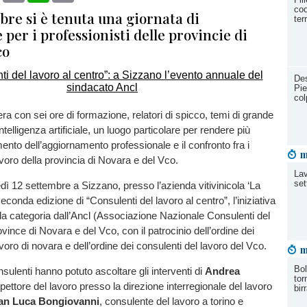
coo
mbre si è tenuta una giornata di
ter
per i professionisti delle provincie di
co
Des
Pie
col
ra con sei ore di formazione, relatori di spicco, temi di grande
intelligenza artificiale, un luogo particolare per rendere più
ento dell’aggiornamento professionale e il confronto fra i
m
avoro della provincia di Novara e del Vco.
Lav
set
edì 12 settembre a Sizzano, presso l’azienda vitivinicola ‘La
econda edizione di “Consulenti del lavoro al centro”, l’iniziativa
la categoria dall’Ancl (Associazione Nazionale Consulenti del
vince di Novara e del Vco, con il patrocinio dell’ordine dei
voro di novara e dell’ordine dei consulenti del lavoro del Vco.
m
Bol
nsulenti hanno potuto ascoltare gli interventi di
Andrea
tor
spettore del lavoro presso la direzione interregionale del lavoro
bir
an Luca Bongiovanni
, consulente del lavoro a torino e