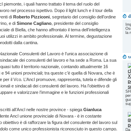
l piemonte, i quali hanno trattato il tema del ruolo del
voro nel processo ispettivo. Dopo il light lunch e il tour della
d
venti di
Roberto Pizziconi
, segretario del consiglio dell’ordine
rino, e di
Simone Cagliano
, presidente del consiglio
Imp
Oss
nciale di Biella, che hanno affrontato il tema dell’intelligenza
la 
 suoi utilizzi in ambito professionale. Al termine, degustazione
prodotti dalla cantina.
azionale Consulenti del Lavoro è l’unica associazione di
v
sindacale dei consulenti del lavoro e ha sede a Roma. La sua
quasi tutto il territorio nazionale, contando attualmente 16
i e 94 unioni provinciali; tra queste c’è quella di Novara, che è
e per il Vco. L’Ancl promuove, rappresenta, tutela e difende gli
ionali e sindacali dei consulenti del lavoro. Ha l’obiettivo di
SHR
uppare e valorizzare l’immagine e le funzioni professionali
per
gua
sup
iscritti all’Ancl nelle nostre province - spiega
Gianluca
dente Ancl unione provinciale di Novara - è in costante
ro obiettivo è di rafforzare la figura del consulente del lavoro sul
endolo come unico professionista riconosciuto in questo campo.
Da 