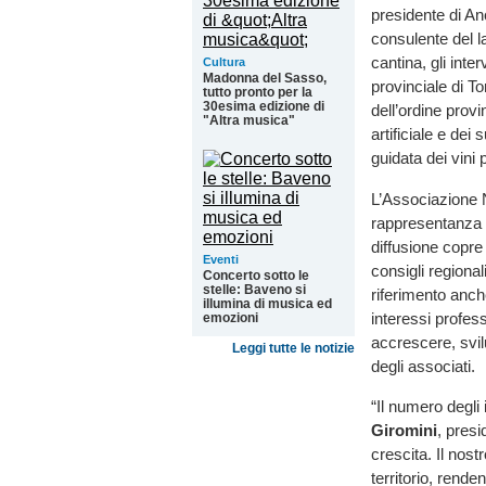
presidente di Anc
consulente del la
cantina, gli inter
Cultura
Madonna del Sasso,
provinciale di To
tutto pronto per la
30esima edizione di
dell’ordine provi
"Altra musica"
artificiale e dei
guidata dei vini 
L’Associazione N
rappresentanza 
diffusione copre 
Eventi
consigli regional
Concerto sotto le
stelle: Baveno si
riferimento anch
illumina di musica ed
interessi profess
emozioni
accrescere, svil
Leggi tutte le notizie
degli associati.
“Il numero degli 
Giromini
, presi
crescita. Il nost
territorio, rend