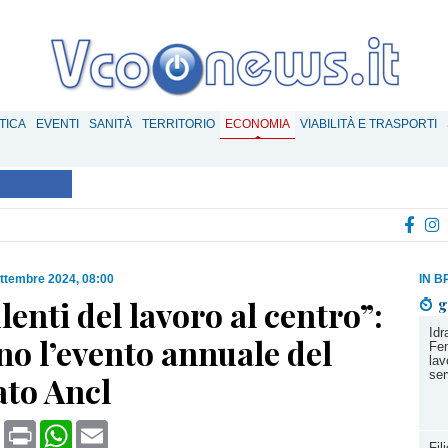
TICA
EVENTI
SANITÀ
TERRITORIO
ECONOMIA
VIABILITÀ E TRASPORTI
ttembre 2024, 08:00
IN B
enti del lavoro al centro”:
g
Idr
no l’evento annuale del
Fem
lav
ser
ato Ancl
book
X
Print
WhatsApp
Email
Fil