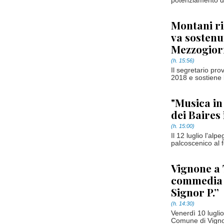
potenziamento de
Montani ril
va sostenu
Mezzogior
(h. 15:56)
Il segretario pro
2018 e sostiene l
"Musica in
dei Baires 
(h. 15:00)
Il 12 luglio l'al
palcoscenico al f
Vignone a 
commedia 
Signor P.”
(h. 14:30)
Venerdì 10 lugli
Comune di Vigno