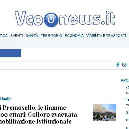
TICA
EVENTI
SANITÀ
TERRITORIO
ECONOMIA
VIABILITÀ E TRASPORTI
ARCH
O
s
I
 luglio
v
i Premosello, le fiamme
g
00 ettari: Colloro evacuata,
m
obilitazione istituzionale
m