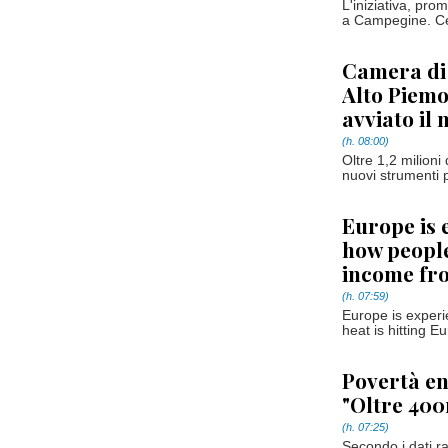
L'iniziativa, pro
a Campegine. Ce
Camera di
Alto Piemo
avviato il
(h. 08:00)
Oltre 1,2 milioni 
nuovi strumenti p
Europe is 
how people
income fr
(h. 07:59)
Europe is experi
heat is hitting Eu
Povertà en
"Oltre 400
(h. 07:25)
Secondo i dati ra