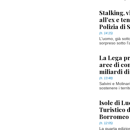
Stalking, v
all'ex e te
Polizia di 
(h. 14:15)
L'uomo, già sotto
sorpreso sotto l
La Lega pr
aree di co
miliardi d
(h. 13:48)
Salvini e Molinar
sostenere i terri
Isole di Lu
Turistico 
Borromeo
(h. 12:05)
La quarta edizion