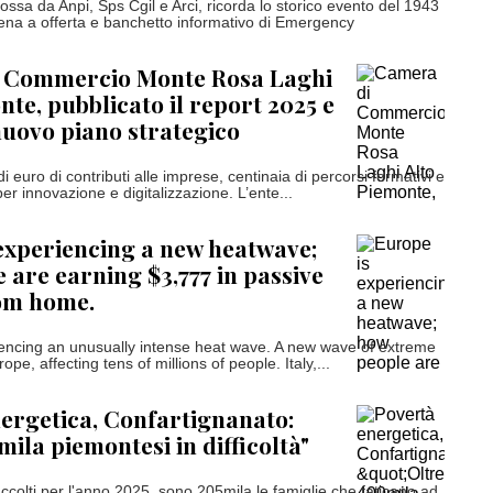
mossa da Anpi, Sps Cgil e Arci, ricorda lo storico evento del 1943
na a offerta e banchetto informativo di Emergency
 Commercio Monte Rosa Laghi
nte, pubblicato il report 2025 e
 nuovo piano strategico
di euro di contributi alle imprese, centinaia di percorsi formativi e
er innovazione e digitalizzazione. L’ente...
experiencing a new heatwave;
 are earning $3,777 in passive
om home.
encing an unusually intense heat wave. A new wave of extreme
rope, affecting tens of millions of people. Italy,...
ergetica, Confartignanato:
mila piemontesi in difficoltà"
ccolti per l'anno 2025, sono 205mila le famiglie che faticano ad