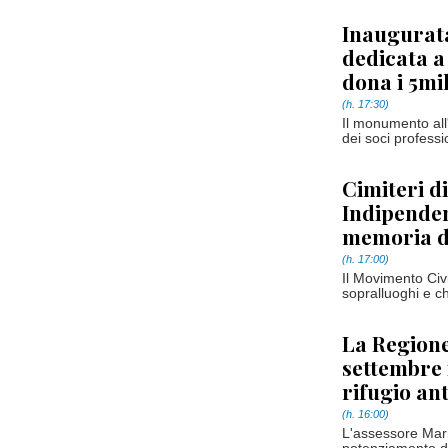
Inaugurata
dedicata a
dona i 5mi
(h. 17:30)
Il monumento all'
dei soci professio
Cimiteri di
Indipenden
memoria de
(h. 17:00)
Il Movimento Civ
sopralluoghi e c
La Regione
settembre 
rifugio an
(h. 16:00)
L'assessore Marin