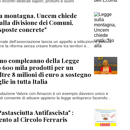
 incontri dedicati sapori, profumi e suoni
la montagna, Uncem chiede
 alla divisione dei Comuni,
sposte concrete"
onale dell’associazione lancia un appello a istituzioni e politica
la riforma senza creare fratture tra territori e...
imo compleanno della Legge
 600 mila prodotti per un
ltre 8 milioni di euro a sostegno
lie in tutta Italia
Fondazione Valore con Amazon è un esempio davvero unico e
hé consente di attuare appieno la legge antispreco facendo...
astasciutta Antifascista" :
to al Circolo Ferraris