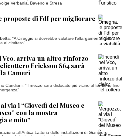
nvolge Verbania, Baveno e Stresa
 proposte di FdI per migliorare
rbetta: "A Cireggio si dovrebbe valutare l'allargamento della
ta al cimitero"
l Vco, arriva un altro rinforzo
l'elicottero Erickson S64 sarà
 da Cameri
no Candiani: "Il mezzo sarà dislocato più vicino al territorio fino
emergenza"
al via i “Giovedì del Museo e
seo” con la mostra
ia e mito”
gurazione all'Antica Latteria delle installazioni di Gianpiero