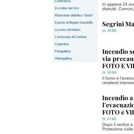
Controluce
In appena 24 ore
In e-bike nel Vco
distrutti. Comun
Ristorante didattico “Inizio”
Segrini Ma
Il punto di Beppe Gandolfo
La voce dei lettori
(h. 19:55)
L'oroscopo di Corinne
Copertina
Incendio s
Fotogallery
via precau
Videogallery
FOTO E V
(h. 18:50)
Il fumo e l'avanz
residenti interess
Incendio a
l’evacuazi
FOTO e V
(h. 17:42)
Dopo il vertice a
Protezione civile