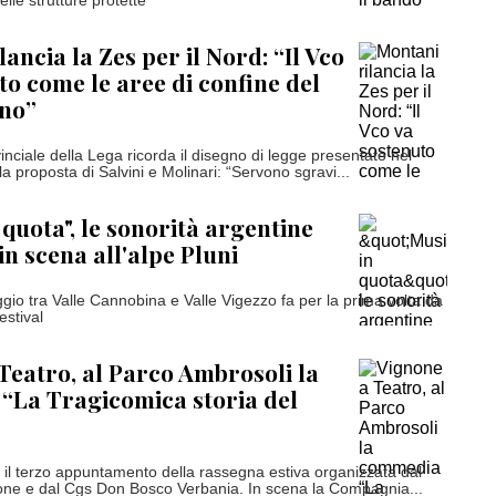
lle strutture protette
ancia la Zes per il Nord: “Il Vco
to come le aree di confine del
no”
vinciale della Lega ricorda il disegno di legge presentato nel
a proposta di Salvini e Molinari: “Servono sgravi...
 quota", le sonorità argentine
in scena all'alpe Pluni
peggio tra Valle Cannobina e Valle Vigezzo fa per la prima volta da
estival
Teatro, al Parco Ambrosoli la
“La Tragicomica storia del
o il terzo appuntamento della rassegna estiva organizzata dal
ne e dal Cgs Don Bosco Verbania. In scena la Compagnia...