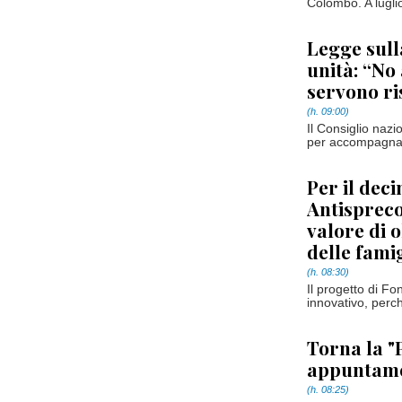
Colombo. A luglio
Legge sul
unità: “No
servono ri
(h. 09:00)
Il Consiglio nazi
per accompagnare 
Per il dec
Antispreco
valore di o
delle famig
(h. 08:30)
Il progetto di 
innovativo, perc
Torna la "P
appuntamen
(h. 08:25)