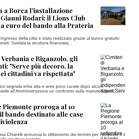
 a Borca l’installazione
 Gianni Rodari: il Lions Club
la euro del bando alla Prateria
ingresso della città è stato realizzato grazie al lavoro gratuito
nisti. Svelata la struttura finanziata...
 Verbania e Biganzolo, gli
ti: "Serve più decoro, la
i cittadini va rispettata"
ico segnala erba alta e aree poco curate dopo alcuni
hiede all’Amministrazione un confronto sulla manutenzione...
 Piemonte proroga al 10
il bando destinato alle case
tiviolenza
a Chiarelli annuncia lo slittamento dei termini per l'acquisto e il