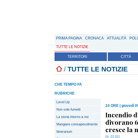
PRIMA PAGINA
CRONACA
ATTUALITÀ
POLI
TUTTE LE NOTIZIE
TERRITORI
CITTÀ
/
TUTTE LE NOTIZIE
CHE TEMPO FA
RUBRICHE
Level Up
24 ORE
|
giovedì 09
Non solo fumetti
Incendio d
La storia intorno a noi
divorano 6
Mangiare consapevolmente
cresce la m
Itinerarium
(h. 21:01)