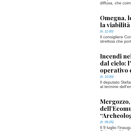
diffusa, che coi
Omegna, le
la viabilità
(h. 11:00)
Il consigliere Co
strettoia che por
Incendi ne
dal cielo: 
operativo
(h. 10:00)
Il deputato Stefa
al termine dell'
Mergozzo, 
dell’Ecomu
“Archeolog
(h. 09:25)
Il 9 luglio l'inau