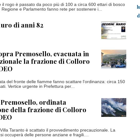
 il rogo è passato da poco più di 100 a circa 600 ettari di bosco
l
i, Regione e Parlamento fanno rete per sostenere i...
d
uro di anni 82
opra Premosello, evacuata in
zionale la frazione di Colloro
IDEO
ata del fronte delle fiamme fanno scattare l'ordinanza: circa 150
ati. Vertice urgente in Prefettura per...
 Premosello, ordinata
one della frazione di Colloro
IDEO
 Villa Taranto è scattato il provvedimento precauzionale. La
 si occuperà delle persone anziane e fragili....