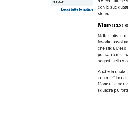
9.5 con tutte le 
estate
con le sue quattr
Leggi tutte le notizie
storia.
Marocco o
Nelle statistich
favorita assolut
che sfida Messi 
per salire in cim
segnati nella sto
Anche la quota d
contro l’Olanda.
Mondiali e soltan
squadra più fort