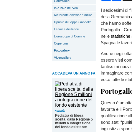
Controluce
In e-bike nel Vco
I sedicesimi di 
Ristorante didattico “Inizio”
della Germania a
Il punto di Beppe Gandolfo
che hanno soffert
Portogallo - Cro
La voce dei lettori
nelle
statistiche
L'oroscopo di Corinne
Spagna le favorite
Copertina
Fotogallery
Anche negli otta
Videogallery
essere visti com
tantissimi nuovi
immaginare come
ACCADEVA UN ANNO FA
ecco tutte le sta
Portogall
Questo è un otta
favorita e il Por
Sanità
qualificazione al
Pediatra di libera
scelta, dalla Regione 5
sono stati “punit
milioni a integrazione
del fondo esistente
ingiustizia spor