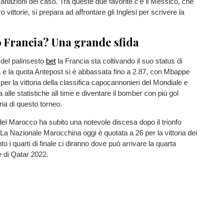
variazioni del caso. Tra queste due favorite c’è il Messico, che
o vittorie, si prepara ad affrontare gli Inglesi per scrivere la
 Francia? Una grande sfida
e del palinsesto
bet
la Francia sta coltivando il suo status di
a e la quota Antepost si è abbassata fino a 2.87, con Mbappe
per la vittoria della classifica capocannonieri del Mondiale e
a alle statistiche all time e diventare il bomber con più gol
ria di questo torneo.
el Marocco ha subito una notevole discesa dopo il trionfo
 La Nazionale Marocchina oggi è quotata a 26 per la vittoria dei
to i quarti di finale ci diranno dove può arrivare la quarta
e di Qatar 2022.