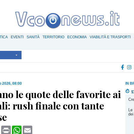
TICA
EVENTI
SANITÀ
TERRITORIO
ECONOMIA
VIABILITÀ E TRASPORTI
io 2026, 08:00
IN B
o le quote delle favorite ai
g
Cre
i: rush finale con tante
Le 
se
dei
book
X
Print
WhatsApp
Email