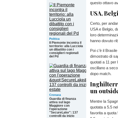
questo ottavo av
USA, Belgi
Certo, per anda
USA e Belgio, d
loro determinazi
Politica
hanno dovuto rib
Il Piemonte incontra il
territorio: alla Lucciola
un dibattito con i
Poi c’è il Brasil
consiglieri regionali
dimostrato di sap
del Pd
quotati a 11 per 
oscillano a seco
dopo match.
Inghilterr
un outsid
Cronaca
Guardia di finanza
Mentre la Spagna
attiva sul lago
Maggiore con
quotata a 5.5 ne
l'operazione
favorita a quota 
"SecureLake": 137
controlli da inizio