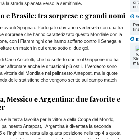
di 
rà la strada spianata verso la semifinale.
co
o e Brasile: tra sorprese e grandi nomi
v
Per
re avanti Spagna o Portogallo dovranno vedersela con una tra
fin
ue sorprese che hanno caratterizzato questo Mondiale con la
m
one, con i Fiamminghi che hanno sofferto contro il Senegal e
altare un match in cui erano sotto di due gol.
Sto
e di Carlo Ancelotti, che ha sofferto contro il Giappone ma ha
mar
er affrontare anche le situazioni più ostili. I Verdeoro sono
la vittoria del Mondiale nel palinsesto Antepost, ma le quote
nda delle statistiche che vengono scritte sul campo match
a, Messico e Argentina: due favorite e
er
 è la terza favorita per la vittoria della Coppa del Mondo,
l palinsesto Antepost, l’Argentina è diventata la seconda
5 e l’Inghilterra resta alla quarta posizione nella top 4 a quota