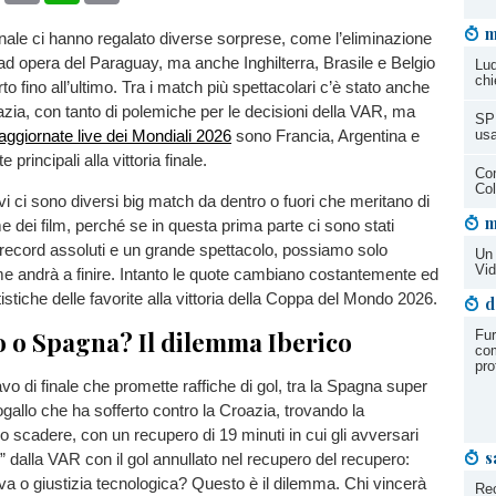
m
finale ci hanno regalato diverse sorprese, come l’eliminazione
d opera del Paraguay, ma anche Inghilterra, Brasile e Belgio
Lud
chi
o fino all’ultimo. Tra i match più spettacolari c’è stato anche
azia, con tanto di polemiche per le decisioni della VAR, ma
SPI
 aggiornate live dei Mondiali 2026
sono Francia, Argentina e
usa
 principali alla vittoria finale.
Com
Col
vi ci sono diversi big match da dentro o fuori che meritano di
m
e dei film, perché se in questa prima parte ci sono stati
 record assoluti e un grande spettacolo, possiamo solo
Un 
Vid
 andrà a finire. Intanto le quote cambiano costantemente ed
tistiche delle favorite alla vittoria della Coppa del Mondo 2026.
d
o o Spagna? Il dilemma Iberico
Fur
com
pro
vo di finale che promette raffiche di gol, tra la Spagna super
togallo che ha sofferto contro la Croazia, trovando la
lo scadere, con un recupero di 19 minuti in cui gli avversari
s
i” dalla VAR con il gol annullato nel recupero del recupero:
tiva o giustizia tecnologica? Questo è il dilemma. Chi vincerà
Re