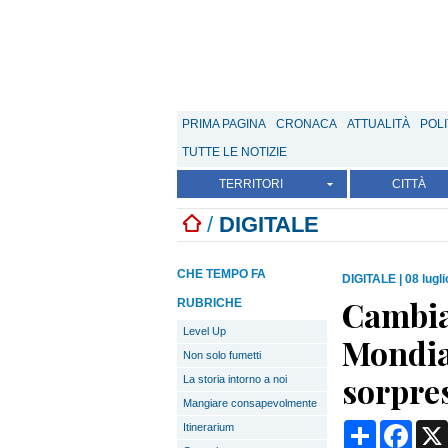
PRIMA PAGINA
CRONACA
ATTUALITÀ
POLI
TUTTE LE NOTIZIE
TERRITORI
CITTÀ
/
DIGITALE
CHE TEMPO FA
DIGITALE
|
08 lugl
Cambian
RUBRICHE
Level Up
Mondial
Non solo fumetti
sorpre
La storia intorno a noi
Mangiare consapevolmente
Condividi
Face
Itinerarium