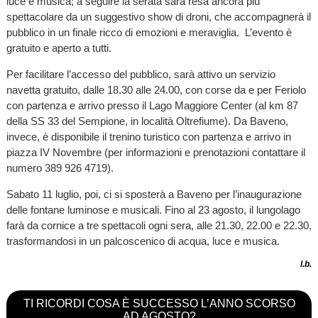
luce e musica; a seguire la serata sarà resa ancora più
spettacolare da un suggestivo show di droni, che accompagnerà il
pubblico in un finale ricco di emozioni e meraviglia. L’evento è
gratuito e aperto a tutti.
Per facilitare l’accesso del pubblico, sarà attivo un servizio
navetta gratuito, dalle 18.30 alle 24.00, con corse da e per Feriolo
con partenza e arrivo presso il Lago Maggiore Center (al km 87
della SS 33 del Sempione, in località Oltrefiume). Da Baveno,
invece, è disponibile il trenino turistico con partenza e arrivo in
piazza IV Novembre (per informazioni e prenotazioni contattare il
numero 389 926 4719).
Sabato 11 luglio, poi, ci si sposterà a Baveno per l’inaugurazione
delle fontane luminose e musicali. Fino al 23 agosto, il lungolago
farà da cornice a tre spettacoli ogni sera, alle 21.30, 22.00 e 22.30,
trasformandosi in un palcoscenico di acqua, luce e musica.
l.b.
TI RICORDI COSA È SUCCESSO L’ANNO SCORSO
AD AGOSTO?