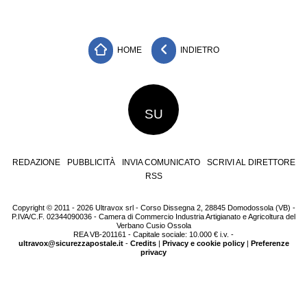
HOME
INDIETRO
SU
REDAZIONE
PUBBLICITÀ
INVIA COMUNICATO
SCRIVI AL DIRETTORE
RSS
Copyright © 2011 - 2026 Ultravox srl - Corso Dissegna 2, 28845 Domodossola (VB) -
P.IVA/C.F. 02344090036 - Camera di Commercio Industria Artigianato e Agricoltura del
Verbano Cusio Ossola
REA VB-201161 - Capitale sociale: 10.000 € i.v. -
ultravox@sicurezzapostale.it
-
Credits
|
Privacy e cookie policy
|
Preferenze
privacy