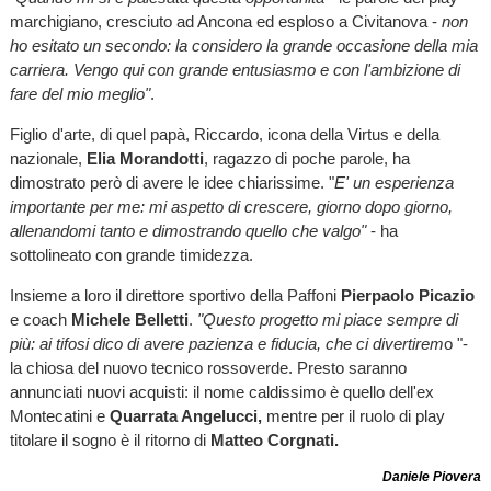
marchigiano, cresciuto ad Ancona ed esploso a Civitanova -
non
ho esitato un secondo: la considero la grande occasione della mia
carriera. Vengo qui con grande entusiasmo e con l'ambizione di
fare del mio meglio"
.
Figlio d'arte, di quel papà, Riccardo, icona della Virtus e della
nazionale,
Elia Morandotti
, ragazzo di poche parole, ha
dimostrato però di avere le idee chiarissime. "
E' un esperienza
importante per me: mi aspetto di crescere, giorno dopo giorno,
allenandomi tanto e dimostrando quello che valgo"
- ha
sottolineato con grande timidezza.
Insieme a loro il direttore sportivo della Paffoni
Pierpaolo Picazio
e coach
Michele Belletti
.
"Questo progetto mi piace sempre di
più: ai tifosi dico di avere pazienza e fiducia, che ci divertirem
o "-
la chiosa del nuovo tecnico rossoverde. Presto saranno
annunciati nuovi acquisti: il nome caldissimo è quello dell'ex
Montecatini e
Quarrata Angelucci,
mentre per il ruolo di play
titolare il sogno è il ritorno di
Matteo Corgnati.
Daniele Piovera