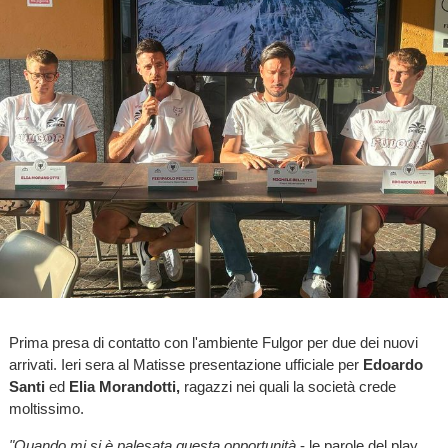
Prima presa di contatto con l'ambiente Fulgor per due dei nuovi
arrivati. Ieri sera al Matisse presentazione ufficiale per
Edoardo
Santi
ed
Elia Morandotti,
ragazzi nei quali la società crede
moltissimo.
"Quando mi si è palesata questa opportunità
- le parole del play