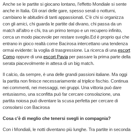
Anche se le partite si giocano lontano, l’effetto Mondiale si sente
anche in Italia. Gli orari delle gare, spesso serali o notturni,
cambiano le abitudini di tanti appassionati. C’è chi si organizza
con gli amici, chi guarda le partite dal divano, chi passa da un
match all’altro e chi, tra un primo tempo e un recupero infinito,
cerca un modo piacevole per restare sveglio.Ed è proprio qui che
entrano in gioco realtà come Bacirosa intercettano una tendenza
ormai evidente: la voglia di trasgressione. La ricerca di una
escort
Como
oppure di una
escort Pavia
per passare la prima parte della
serata piacevolmente in attesa di un big match.
Il calcio, da sempre, è una delle grandi passioni italiane. Ma oggi
la partita non finisce necessariamente al triplice fischio. Continua
nei commenti, nei messaggi, nei gruppi. Una vittoria può dare
entusiasmo, una sconfitta può far cercare consolazione, una
partita noiosa può diventare la scusa perfetta per cercare di
consolarsi con Bacirosa
Cosa c’è di meglio che tenersi svegli in compagnia?
Con i Mondiali, le notti diventano più lunghe. Tra partite in seconda