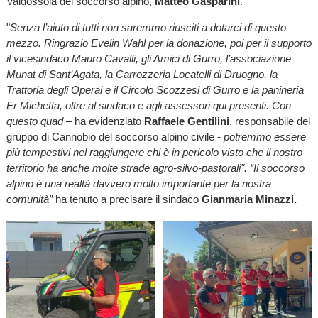
Valdossola del soccorso alpino,
Matteo Gasparini
.
"
Senza l’aiuto di tutti non saremmo riusciti a dotarci di questo
mezzo. Ringrazio Evelin Wahl per la donazione, poi per il supporto
il vicesindaco Mauro Cavalli, gli Amici di Gurro, l’associazione
Munat di Sant’Agata, la Carrozzeria Locatelli di Druogno, la
Trattoria degli Operai e il Circolo Scozzesi di Gurro e la panineria
Er Michetta, oltre al sindaco e agli assessori qui presenti. Con
questo quad
– ha evidenziato
Raffaele Gentilini
, responsabile del
gruppo di Cannobio del soccorso alpino civile -
potremmo essere
più tempestivi nel raggiungere chi è in pericolo visto che il nostro
territorio ha anche molte strade agro-silvo-pastorali". “Il soccorso
alpino è una realtà davvero molto importante per la nostra
comunità”
ha tenuto a precisare il sindaco
Gianmaria Minazzi.