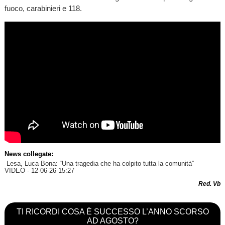
fuoco, carabinieri e 118.
News collegate:
Lesa, Luca Bona: “Una tragedia che ha colpito tutta la comunità”
VIDEO
- 12-06-26 15:27
Red. Vb
TI RICORDI COSA È SUCCESSO L’ANNO SCORSO
AD AGOSTO?