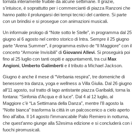
tornata interamente fruibile da alcune settimane. Il grazie,
s’intuisce, è soprattutto per i commercianti di piazza Ranzoni che
hanno patito il prolungarsi dei tempi tecnici del cantiere. Si parte
con un brindisi e si prosegue con animazioni musicali.
Un informale prologo di “Note sotto le Stelle”, in programma dal 25
giugno al 6 agosto nel centro storico di Intra. Sempre il 25 giugno
parte “Arena Summer”, il programma estivo de “Il Maggiore” con il
concerto “Armonie Invisibili” di
Giovanni Allevi
. Si proseguirà poi
fino al 25 luglio con tanti ospiti e appuntamenti, tra cui
Max
Angioni
,
Umberto Galimberti
e il tributo a Michael Jackson.
Giugno è anche il mese di “Verbania respira”, tre domeniche di
benessere tra danza, yoga e wellness a Villa Giulia. Dal 26 giugno
all’11 agosto, sul tratto di lago antistante piazza Garibaldi, torna la
fontana: “Sinfonia d’Acqua e di luce”. Dal 4 al 12 luglio, al
Maggiore c’è “La Settimana della Danza”, mentre l’8 agosto la
“Notte bianca” trasforma la città in un palcoscenico a cielo aperto
fino all’alba. Il 14 agosto l’immancabile Palio Remiero in notturna,
che quest’anno giunge alla 52esima edizione e si concluderà con i
fuochi piromusicali.